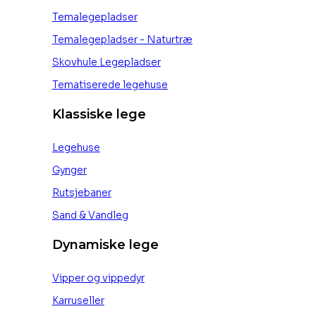
Temalegepladser
Temalegepladser - Naturtræ
Skovhule Legepladser
Tematiserede legehuse
Klassiske lege
Legehuse
Gynger
Rutsjebaner
Sand & Vandleg
Dynamiske lege
Vipper og vippedyr
Karruseller