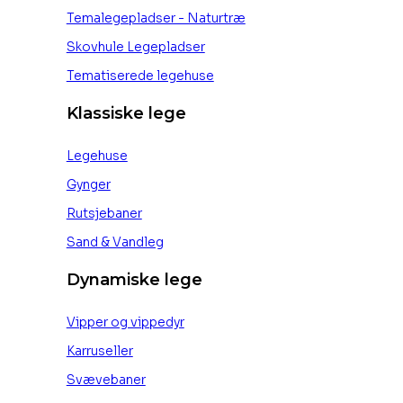
Temalegepladser - Naturtræ
Skovhule Legepladser
Tematiserede legehuse
Klassiske lege
Legehuse
Gynger
Rutsjebaner
Sand & Vandleg
Dynamiske lege
Vipper og vippedyr
Karruseller
Svævebaner