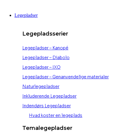
Videre
til
Legepladser
indhold
Legepladsserier
Legepladser – Kanopé
Legepladser – Diabolo
Legepladser – IXO
Legepladser – Genanvendelige materialer
Naturlegepladser
Inkluderende Legepladser
Indendørs Legepladser
Hvad koster en legeplads
Temalegepladser