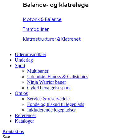
Balance- og klatrelege
Motorik & Balance
Trampoliner
Klatrestrukturer & Klatrenet
Uderumsmøbler
Underlag
Sport
Multibaner
Udendørs Fitness & Calistenics
Ninja Warrior baner
Cykel bevægelsespark
Om os
Service & reservedele
Fonde og tilskud til legeplads
Inkluderende legepladser
Referencer
Kataloger
Kontakt os
Søg