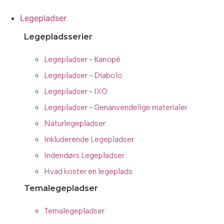
Videre
til
Legepladser
indhold
Legepladsserier
Legepladser – Kanopé
Legepladser – Diabolo
Legepladser – IXO
Legepladser – Genanvendelige materialer
Naturlegepladser
Inkluderende Legepladser
Indendørs Legepladser
Hvad koster en legeplads
Temalegepladser
Temalegepladser