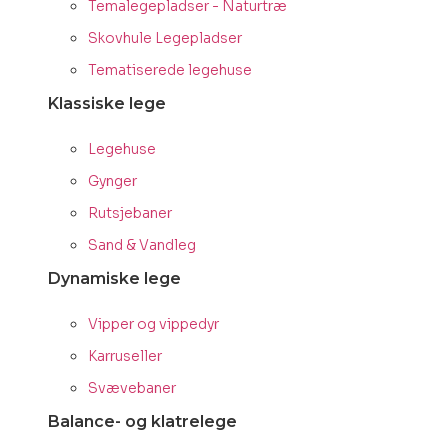
Temalegepladser - Naturtræ
Skovhule Legepladser
Tematiserede legehuse
Klassiske lege
Legehuse
Gynger
Rutsjebaner
Sand & Vandleg
Dynamiske lege
Vipper og vippedyr
Karruseller
Svævebaner
Balance- og klatrelege