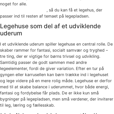
noget for alle.
Udviklende Uderum designer
tematiserede legehuse
, så du kan få et legehus, der
passer ind til resten af temaet på legepladsen.
Legehuse som del af et udviklende
uderum
I et udviklende uderum spiller legehuse en central rolle. De
skaber rammer for fantasi, socialt samvær og tryghed –
tre ting, der er vigtige for børns trivsel og udvikling.
Samtidig passer de godt sammen med andre
legeelementer, fordi de giver variation. Efter en tur på
gyngen eller karrusellen kan børn trække ind i legehuset
og lege videre på en mere rolig måde. Legehuse er derfor
med til at skabe balance i uderummet, hvor både energi,
fantasi og fordybelse får plads. De er ikke kun små
bygninger på legepladsen, men små verdener, der inviterer
til leg, læring og fællesskab.