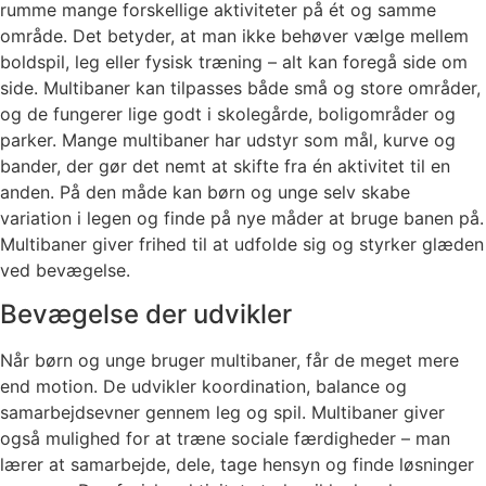
rumme mange forskellige aktiviteter på ét og samme
område. Det betyder, at man ikke behøver vælge mellem
boldspil, leg eller fysisk træning – alt kan foregå side om
side. Multibaner kan tilpasses både små og store områder,
og de fungerer lige godt i skolegårde, boligområder og
parker. Mange multibaner har udstyr som mål, kurve og
bander, der gør det nemt at skifte fra én aktivitet til en
anden. På den måde kan børn og unge selv skabe
variation i legen og finde på nye måder at bruge banen på.
Multibaner giver frihed til at udfolde sig og styrker glæden
ved bevægelse.
Bevægelse der udvikler
Når børn og unge bruger multibaner, får de meget mere
end motion. De udvikler koordination, balance og
samarbejdsevner gennem leg og spil. Multibaner giver
også mulighed for at træne sociale færdigheder – man
lærer at samarbejde, dele, tage hensyn og finde løsninger