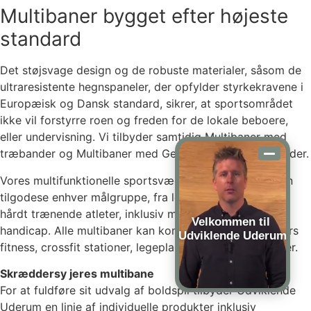
Multibaner bygget efter højeste
standard
Det støjsvage design og de robuste materialer, såsom de
ultraresistente hegnspaneler, der opfylder styrkekravene i
Europæisk og Dansk standard, sikrer, at sportsområdet
ikke vil forstyrre roen og freden for de lokale beboere,
eller undervisning. Vi tilbyder samtidig Multibaner med
træbander og Multibaner med Genanvendte gummibander.
Vores multifunktionelle sportsvægge og multibaner kan
tilgodese enhver målgruppe, fra lejlighedsvis aktive til
hårdt trænende atleter, inklusiv mennesker med et
Velkommen til
handicap. Alle multibaner kan kombineres med udendørs
Udviklende Uderum
fitness, crossfit stationer, legepladser og opholdsmiljøer.
Skræddersy jeres multibane
For at fuldføre sit udvalg af boldspil tilbyder Udviklende
Uderum en linje af individuelle produkter inklusiv