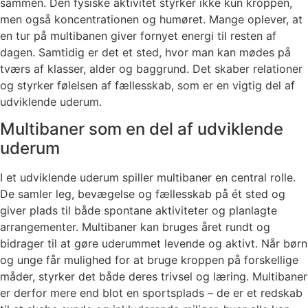
sammen. Den fysiske aktivitet styrker ikke kun kroppen,
men også koncentrationen og humøret. Mange oplever, at
en tur på multibanen giver fornyet energi til resten af
dagen. Samtidig er det et sted, hvor man kan mødes på
tværs af klasser, alder og baggrund. Det skaber relationer
og styrker følelsen af fællesskab, som er en vigtig del af
udviklende uderum.
Multibaner som en del af udviklende
uderum
I et udviklende uderum spiller multibaner en central rolle.
De samler leg, bevægelse og fællesskab på ét sted og
giver plads til både spontane aktiviteter og planlagte
arrangementer. Multibaner kan bruges året rundt og
bidrager til at gøre uderummet levende og aktivt. Når børn
og unge får mulighed for at bruge kroppen på forskellige
måder, styrker det både deres trivsel og læring. Multibaner
er derfor mere end blot en sportsplads – de er et redskab