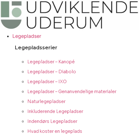
Videre
til
indhold
Legepladser
Legepladsserier
Legepladser – Kanopé
Legepladser – Diabolo
Legepladser – IXO
Legepladser – Genanvendelige materialer
Naturlegepladser
Inkluderende Legepladser
Indendørs Legepladser
Hvad koster en legeplads