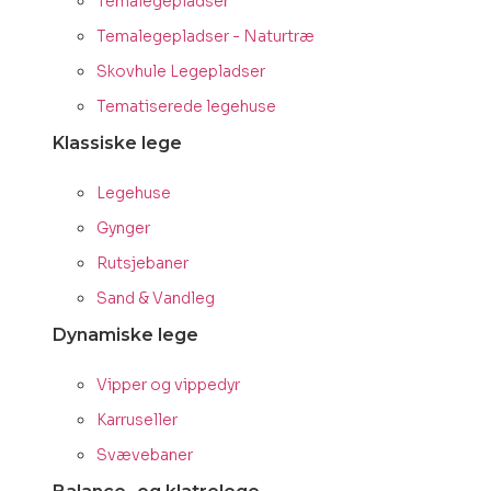
Temalegepladser
Temalegepladser - Naturtræ
Skovhule Legepladser
Tematiserede legehuse
Klassiske lege
Legehuse
Gynger
Rutsjebaner
Sand & Vandleg
Dynamiske lege
Vipper og vippedyr
Karruseller
Svævebaner