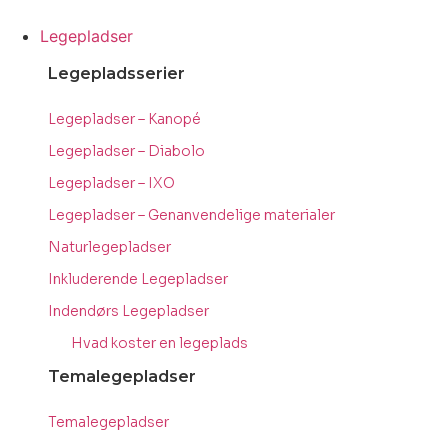
Videre
til
Legepladser
indhold
Legepladsserier
Legepladser – Kanopé
Legepladser – Diabolo
Legepladser – IXO
Legepladser – Genanvendelige materialer
Naturlegepladser
Inkluderende Legepladser
Indendørs Legepladser
Hvad koster en legeplads
Temalegepladser
Temalegepladser