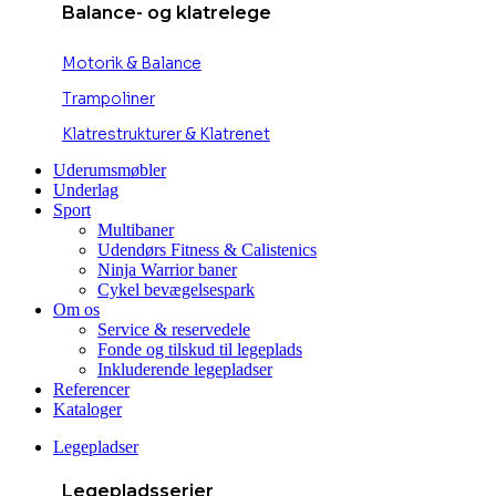
Balance- og klatrelege
Motorik & Balance
Trampoliner
Klatrestrukturer & Klatrenet
Uderumsmøbler
Underlag
Sport
Multibaner
Udendørs Fitness & Calistenics
Ninja Warrior baner
Cykel bevægelsespark
Om os
Service & reservedele
Fonde og tilskud til legeplads
Inkluderende legepladser
Referencer
Kataloger
Legepladser
Legepladsserier