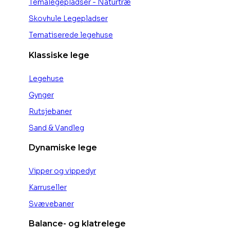
Temalegepladser - Naturtræ
Skovhule Legepladser
Tematiserede legehuse
Klassiske lege
Legehuse
Gynger
Rutsjebaner
Sand & Vandleg
Dynamiske lege
Vipper og vippedyr
Karruseller
Svævebaner
Balance- og klatrelege