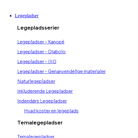
Videre
til
Legepladser
indhold
Legepladsserier
Legepladser – Kanopé
Legepladser – Diabolo
Legepladser – IXO
Legepladser – Genanvendelige materialer
Naturlegepladser
Inkluderende Legepladser
Indendørs Legepladser
Hvad koster en legeplads
Temalegepladser
Temalegepladser