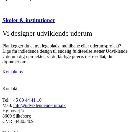
Skoler & institutioner
Vi designer udviklende uderum
Planlægger du et nyt legeplads, multibane eller uderumsprojekt?
Lige fra indledende design til endelig fuldførelse støtter Udviklende
Uderum dig i projektet, så du får lige præcis det resultat, du
drømmer om.
Kontakt os
Kontakt
Tel:
+45 88 44 41 10
Mail:
info@udviklendeuderum.dk
Højbovej 1d
8600 Silkeborg
CVR: 44303469