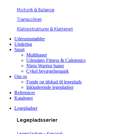
Motorik & Balance
Trampoliner
Klatrestrukturer & Klatrenet
Uderumsmøbler
Underlag
Sport
Multibaner
Udendørs Fitness & Calistenics
Ninja Warrior baner
Cykel bevægelsespark
Om os
Fonde og tilskud til legeplads
Inkluderende legepladser
Referencer
Kataloger
Legepladser
Legepladsserier
Legepladser – Kanopé