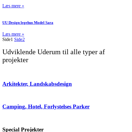
Læs mere »
UU Design legehus Model Sara
Læs mere »
Side
1
Side
2
Udviklende Uderum til alle typer af
projekter
Arkitekter, Landskabsdesign
Camping, Hotel, Forlystelses Parker
Special Projekter