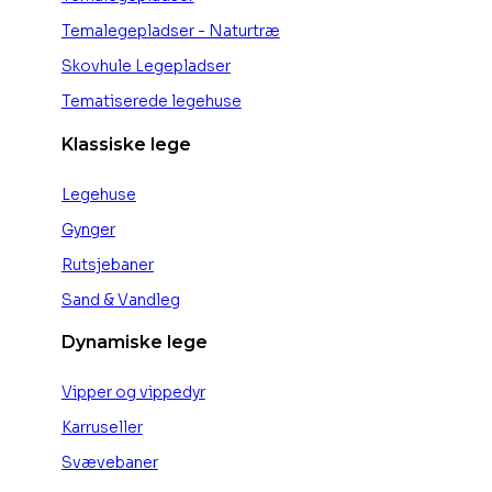
Temalegepladser - Naturtræ
Skovhule Legepladser
Tematiserede legehuse
Klassiske lege
Legehuse
Gynger
Rutsjebaner
Sand & Vandleg
Dynamiske lege
Vipper og vippedyr
Karruseller
Svævebaner