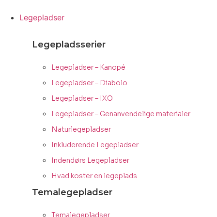
Videre
til
Legepladser
indhold
Legepladsserier
Legepladser – Kanopé
Legepladser – Diabolo
Legepladser – IXO
Legepladser – Genanvendelige materialer
Naturlegepladser
Inkluderende Legepladser
Indendørs Legepladser
Hvad koster en legeplads
Temalegepladser
Temalegepladser