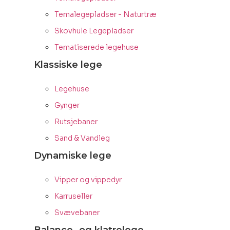
Temalegepladser - Naturtræ
Skovhule Legepladser
Tematiserede legehuse
Klassiske lege
Legehuse
Gynger
Rutsjebaner
Sand & Vandleg
Dynamiske lege
Vipper og vippedyr
Karruseller
Svævebaner