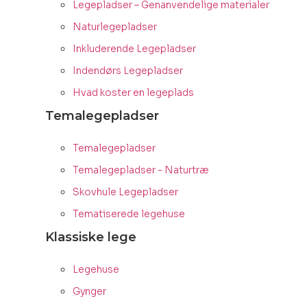
Legepladser – Genanvendelige materialer
Naturlegepladser
Inkluderende Legepladser
Indendørs Legepladser
Hvad koster en legeplads
Temalegepladser
Temalegepladser
Temalegepladser - Naturtræ
Skovhule Legepladser
Tematiserede legehuse
Klassiske lege
Legehuse
Gynger