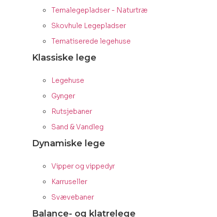
Temalegepladser - Naturtræ
Skovhule Legepladser
Tematiserede legehuse
Klassiske lege
Legehuse
Gynger
Rutsjebaner
Sand & Vandleg
Dynamiske lege
Vipper og vippedyr
Karruseller
Svævebaner
Balance- og klatrelege