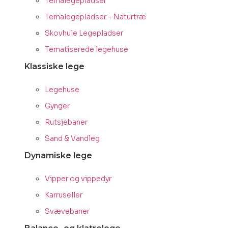
Temalegepladser
Temalegepladser - Naturtræ
Skovhule Legepladser
Tematiserede legehuse
Klassiske lege
Legehuse
Gynger
Rutsjebaner
Sand & Vandleg
Dynamiske lege
Vipper og vippedyr
Karruseller
Svævebaner