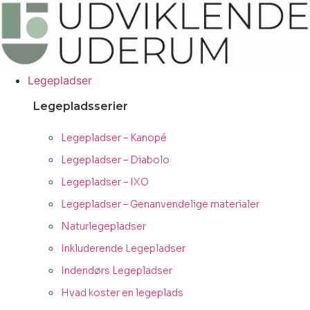
Videre
til
indhold
Legepladser
Legepladsserier
Legepladser – Kanopé
Legepladser – Diabolo
Legepladser – IXO
Legepladser – Genanvendelige materialer
Naturlegepladser
Inkluderende Legepladser
Indendørs Legepladser
Hvad koster en legeplads