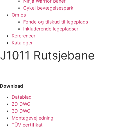
Ninja Warrior baner
Cykel bevægelsespark
Om os
Fonde og tilskud til legeplads
Inkluderende legepladser
Referencer
Kataloger
J1011 Rutsjebane
Download
Datablad
2D DWG
3D DWG
Montagevejledning
TÜV certifikat