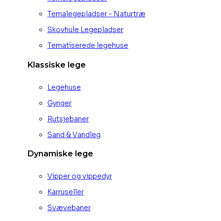
Temalegepladser - Naturtræ
Skovhule Legepladser
Tematiserede legehuse
Klassiske lege
Legehuse
Gynger
Rutsjebaner
Sand & Vandleg
Dynamiske lege
Vipper og vippedyr
Karruseller
Svævebaner