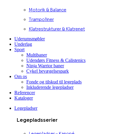
Motorik & Balance
Trampoliner
Klatrestrukturer & Klatrenet
Uderumsmøbler
Underlag
Sport
Multibaner
Udendørs Fitness & Calistenics
Ninja Warrior baner
Cykel bevægelsespark
Om os
Fonde og tilskud til legeplads
Inkluderende legepladser
Referencer
Kataloger
Legepladser
Legepladsserier
Legepladser – Kanopé