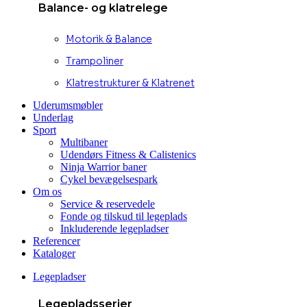
Balance- og klatrelege
Motorik & Balance
Trampoliner
Klatrestrukturer & Klatrenet
Uderumsmøbler
Underlag
Sport
Multibaner
Udendørs Fitness & Calistenics
Ninja Warrior baner
Cykel bevægelsespark
Om os
Service & reservedele
Fonde og tilskud til legeplads
Inkluderende legepladser
Referencer
Kataloger
Legepladser
Legepladsserier