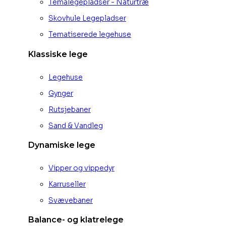
Temalegepladser - Naturtræ
Skovhule Legepladser
Tematiserede legehuse
Klassiske lege
Legehuse
Gynger
Rutsjebaner
Sand & Vandleg
Dynamiske lege
Vipper og vippedyr
Karruseller
Svævebaner
Balance- og klatrelege