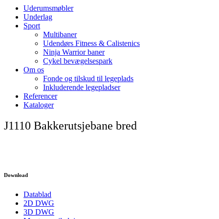
Uderumsmøbler
Underlag
Sport
Multibaner
Udendørs Fitness & Calistenics
Ninja Warrior baner
Cykel bevægelsespark
Om os
Fonde og tilskud til legeplads
Inkluderende legepladser
Referencer
Kataloger
J1110 Bakkerutsjebane bred
Download
Datablad
2D DWG
3D DWG