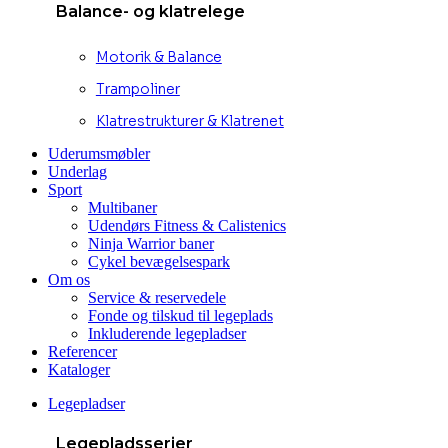
Balance- og klatrelege
Motorik & Balance
Trampoliner
Klatrestrukturer & Klatrenet
Uderumsmøbler
Underlag
Sport
Multibaner
Udendørs Fitness & Calistenics
Ninja Warrior baner
Cykel bevægelsespark
Om os
Service & reservedele
Fonde og tilskud til legeplads
Inkluderende legepladser
Referencer
Kataloger
Legepladser
Legepladsserier