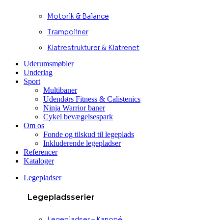
Motorik & Balance
Trampoliner
Klatrestrukturer & Klatrenet
Uderumsmøbler
Underlag
Sport
Multibaner
Udendørs Fitness & Calistenics
Ninja Warrior baner
Cykel bevægelsespark
Om os
Fonde og tilskud til legeplads
Inkluderende legepladser
Referencer
Kataloger
Legepladser
Legepladsserier
Legepladser – Kanopé