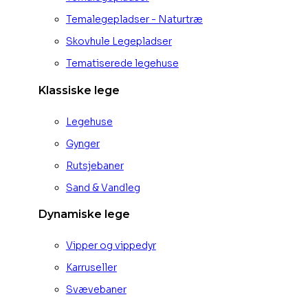
Temalegepladser - Naturtræ
Skovhule Legepladser
Tematiserede legehuse
Klassiske lege
Legehuse
Gynger
Rutsjebaner
Sand & Vandleg
Dynamiske lege
Vipper og vippedyr
Karruseller
Svævebaner