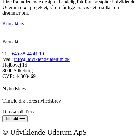
Lige fra indledende design til endelig fuldførelse støtter Udviklende
Uderum dig i projektet, så du får lige præcis det resultat, du
drømmer om.
Kontakt os
Kontakt
Tel:
+45 88 44 41 10
Mail:
info@udviklendeuderum.dk
Højbovej 1d
8600 Silkeborg
CVR: 44303469
Nyhedsbrev
Tilmeld dig vores nyhedsbrev
Din e-mail
Tilmeld ⟶
© Udviklende Uderum ApS