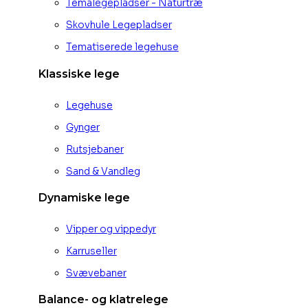
Temalegepladser - Naturtræ
Skovhule Legepladser
Tematiserede legehuse
Klassiske lege
Legehuse
Gynger
Rutsjebaner
Sand & Vandleg
Dynamiske lege
Vipper og vippedyr
Karruseller
Svævebaner
Balance- og klatrelege