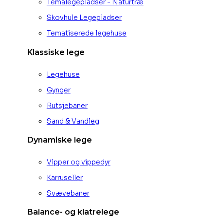
Temalegepladser - Naturtræ
Skovhule Legepladser
Tematiserede legehuse
Klassiske lege
Legehuse
Gynger
Rutsjebaner
Sand & Vandleg
Dynamiske lege
Vipper og vippedyr
Karruseller
Svævebaner
Balance- og klatrelege