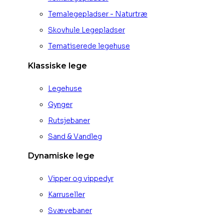
Temalegepladser - Naturtræ
Skovhule Legepladser
Tematiserede legehuse
Klassiske lege
Legehuse
Gynger
Rutsjebaner
Sand & Vandleg
Dynamiske lege
Vipper og vippedyr
Karruseller
Svævebaner