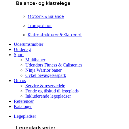
Balance- og klatrelege
Motorik & Balance
Trampoliner
Klatrestrukturer & Klatrenet
Uderumsmøbler
Underlag
Sport
Multibaner
Udendørs Fitness & Calistenics
Ninja Warrior baner
Cykel bevægelsespark
Om os
Service & reservedele
Fonde og tilskud til legeplads
Inkluderende legepladser
Referencer
Kataloger
Legepladser
Legepladsserier