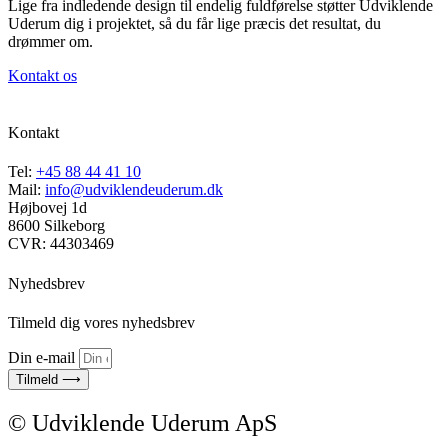
Lige fra indledende design til endelig fuldførelse støtter Udviklende
Uderum dig i projektet, så du får lige præcis det resultat, du
drømmer om.
Kontakt os
Kontakt
Tel:
+45 88 44 41 10
Mail:
info@udviklendeuderum.dk
Højbovej 1d
8600 Silkeborg
CVR: 44303469
Nyhedsbrev
Tilmeld dig vores nyhedsbrev
Din e-mail
Tilmeld ⟶
© Udviklende Uderum ApS