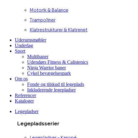
Motorik & Balance
Trampoliner
Klatrestrukturer & Klatrenet
Uderumsmøbler
Underlag
Sport
Multibaner
Udendørs Fitness & Calistenics
Ninja Warrior baner
Cykel bevægelsespark
Om os
Fonde og tilskud til legeplads
Inkluderende legepladser
Referencer
Kataloger
Legepladser
Legepladsserier
Legepladser – Kanopé