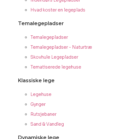
Indendørs Legepladser
Hvad koster en legeplads
Temalegepladser
Temalegepladser
Temalegepladser - Naturtræ
Skovhule Legepladser
Tematiserede legehuse
Klassiske lege
Legehuse
Gynger
Rutsjebaner
Sand & Vandleg
Dynamiske lege