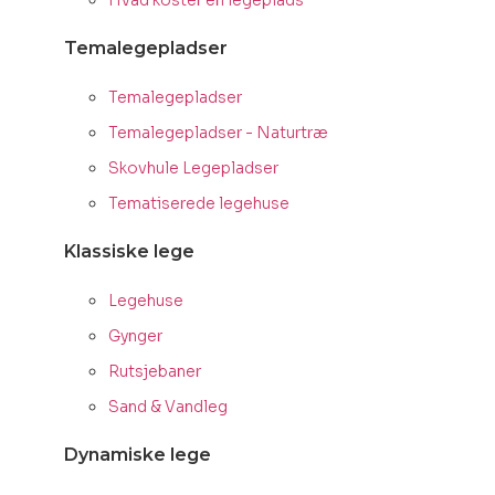
Hvad koster en legeplads
Temalegepladser
Temalegepladser
Temalegepladser - Naturtræ
Skovhule Legepladser
Tematiserede legehuse
Klassiske lege
Legehuse
Gynger
Rutsjebaner
Sand & Vandleg
Dynamiske lege