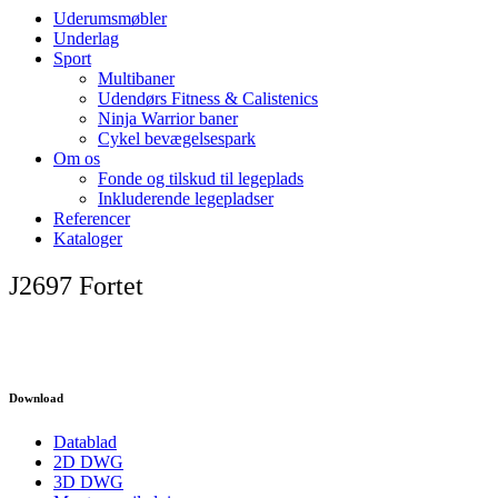
Uderumsmøbler
Underlag
Sport
Multibaner
Udendørs Fitness & Calistenics
Ninja Warrior baner
Cykel bevægelsespark
Om os
Fonde og tilskud til legeplads
Inkluderende legepladser
Referencer
Kataloger
J2697 Fortet
Download
Datablad
2D DWG
3D DWG