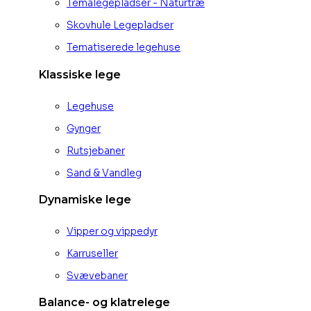
Temalegepladser - Naturtræ
Skovhule Legepladser
Tematiserede legehuse
Klassiske lege
Legehuse
Gynger
Rutsjebaner
Sand & Vandleg
Dynamiske lege
Vipper og vippedyr
Karruseller
Svævebaner
Balance- og klatrelege