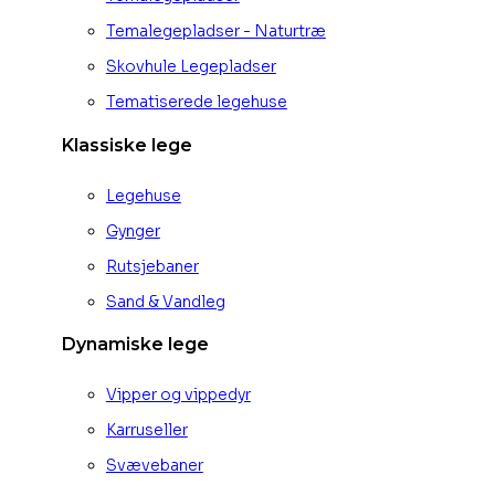
Temalegepladser - Naturtræ
Skovhule Legepladser
Tematiserede legehuse
Klassiske lege
Legehuse
Gynger
Rutsjebaner
Sand & Vandleg
Dynamiske lege
Vipper og vippedyr
Karruseller
Svævebaner