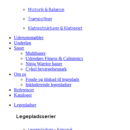
Motorik & Balance
Trampoliner
Klatrestrukturer & Klatrenet
Uderumsmøbler
Underlag
Sport
Multibaner
Udendørs Fitness & Calistenics
Ninja Warrior baner
Cykel bevægelsespark
Om os
Fonde og tilskud til legeplads
Inkluderende legepladser
Referencer
Kataloger
Legepladser
Legepladsserier
Legepladser – Kanopé