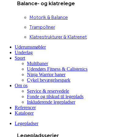
Balance- og klatrelege
Motorik & Balance
Trampoliner
Klatrestrukturer & Klatrenet
Uderumsmøbler
Underlag
Sport
Multibaner
Udendørs Fitness & Calistenics
Ninja Warrior baner
Cykel bevægelsespark
Om os
Service & reservedele
Fonde og tilskud til legeplads
Inkluderende legepladser
Referencer
Kataloger
Legepladser
Legepladsserier