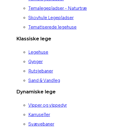
Temalegepladser - Naturtræ
Skovhule Legepladser
Tematiserede legehuse
Klassiske lege
Legehuse
Gynger
Rutsjebaner
Sand & Vandleg
Dynamiske lege
Vipper og vippedyr
Karruseller
Svævebaner