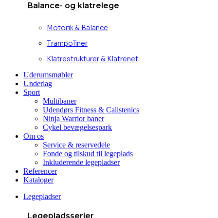
Balance- og klatrelege
Motorik & Balance
Trampoliner
Klatrestrukturer & Klatrenet
Uderumsmøbler
Underlag
Sport
Multibaner
Udendørs Fitness & Calistenics
Ninja Warrior baner
Cykel bevægelsespark
Om os
Service & reservedele
Fonde og tilskud til legeplads
Inkluderende legepladser
Referencer
Kataloger
Legepladser
Legepladsserier