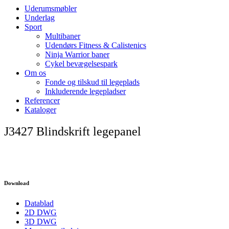
Uderumsmøbler
Underlag
Sport
Multibaner
Udendørs Fitness & Calistenics
Ninja Warrior baner
Cykel bevægelsespark
Om os
Fonde og tilskud til legeplads
Inkluderende legepladser
Referencer
Kataloger
J3427 Blindskrift legepanel
Download
Datablad
2D DWG
3D DWG