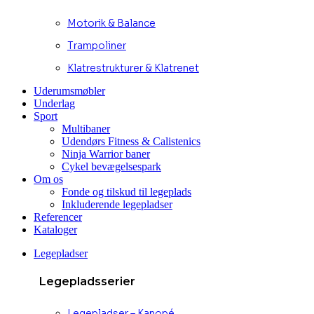
Motorik & Balance
Trampoliner
Klatrestrukturer & Klatrenet
Uderumsmøbler
Underlag
Sport
Multibaner
Udendørs Fitness & Calistenics
Ninja Warrior baner
Cykel bevægelsespark
Om os
Fonde og tilskud til legeplads
Inkluderende legepladser
Referencer
Kataloger
Legepladser
Legepladsserier
Legepladser – Kanopé