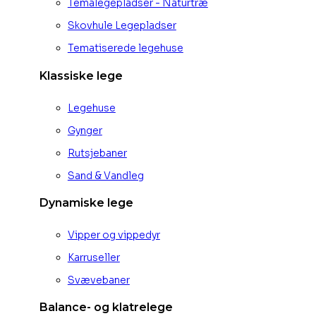
Temalegepladser - Naturtræ
Skovhule Legepladser
Tematiserede legehuse
Klassiske lege
Legehuse
Gynger
Rutsjebaner
Sand & Vandleg
Dynamiske lege
Vipper og vippedyr
Karruseller
Svævebaner
Balance- og klatrelege