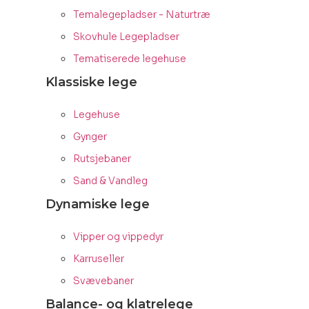
Temalegepladser - Naturtræ
Skovhule Legepladser
Tematiserede legehuse
Klassiske lege
Legehuse
Gynger
Rutsjebaner
Sand & Vandleg
Dynamiske lege
Vipper og vippedyr
Karruseller
Svævebaner
Balance- og klatrelege