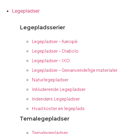
Videre
til
Legepladser
indhold
Legepladsserier
Legepladser – Kanopé
Legepladser – Diabolo
Legepladser – IXO
Legepladser – Genanvendelige materialer
Naturlegepladser
Inkluderende Legepladser
Indendørs Legepladser
Hvad koster en legeplads
Temalegepladser
Temalegepladser