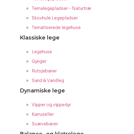
Temalegepladser - Naturtræ
Skovhule Legepladser
Tematiserede legehuse
Klassiske lege
Legehuse
Gynger
Rutsjebaner
Sand & Vandleg
Dynamiske lege
Vipper og vippedyr
Karruseller
Svævebaner