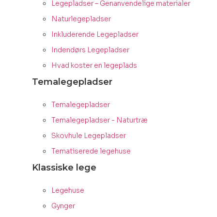
Legepladser – Genanvendelige materialer
Naturlegepladser
Inkluderende Legepladser
Indendørs Legepladser
Hvad koster en legeplads
Temalegepladser
Temalegepladser
Temalegepladser - Naturtræ
Skovhule Legepladser
Tematiserede legehuse
Klassiske lege
Legehuse
Gynger