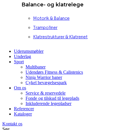
Balance- og klatrelege
Motorik & Balance
Trampoliner
Klatrestrukturer & Klatrenet
Uderumsmøbler
Underlag
Sport
Multibaner
Udendørs Fitness & Calistenics
Ninja Warrior baner
Cykel bevægelsespark
Om os
Service & reservedele
Fonde og tilskud til legeplads
Inkluderende legepladser
Referencer
Kataloger
Kontakt os
Søg