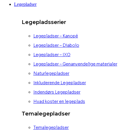
Legepladser
Legepladsserier
Legepladser – Kanopé
Legepladser – Diabolo
Legepladser – IXO
Legepladser – Genanvendelige materialer
Naturlegepladser
Inkluderende Legepladser
Indendørs Legepladser
Hvad koster en legeplads
Temalegepladser
Temalegepladser