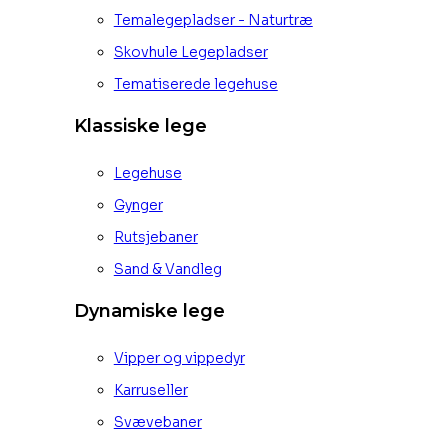
Temalegepladser - Naturtræ
Skovhule Legepladser
Tematiserede legehuse
Klassiske lege
Legehuse
Gynger
Rutsjebaner
Sand & Vandleg
Dynamiske lege
Vipper og vippedyr
Karruseller
Svævebaner