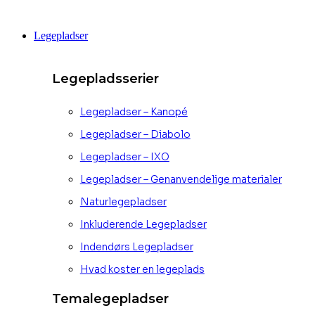
Videre
til
Legepladser
indhold
Legepladsserier
Legepladser – Kanopé
Legepladser – Diabolo
Legepladser – IXO
Legepladser – Genanvendelige materialer
Naturlegepladser
Inkluderende Legepladser
Indendørs Legepladser
Hvad koster en legeplads
Temalegepladser