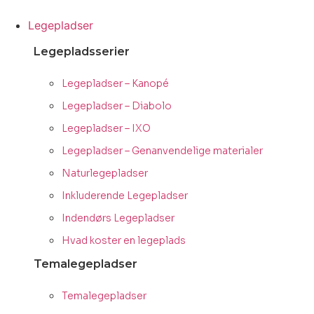
Videre
til
Legepladser
indhold
Legepladsserier
Legepladser – Kanopé
Legepladser – Diabolo
Legepladser – IXO
Legepladser – Genanvendelige materialer
Naturlegepladser
Inkluderende Legepladser
Indendørs Legepladser
Hvad koster en legeplads
Temalegepladser
Temalegepladser