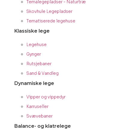
Temalegepladser - Naturtræ
Skovhule Legepladser
Tematiserede legehuse
Klassiske lege
Legehuse
Gynger
Rutsjebaner
Sand & Vandleg
Dynamiske lege
Vipper og vippedyr
Karruseller
Svævebaner
Balance- og klatrelege