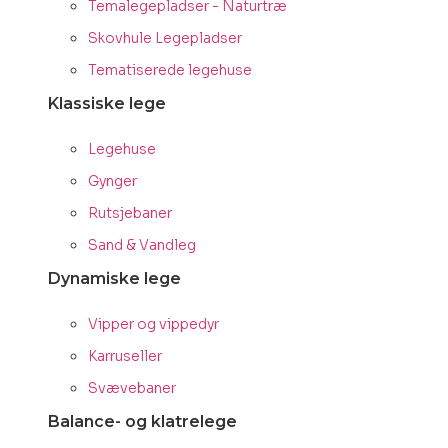
Temalegepladser - Naturtræ
Skovhule Legepladser
Tematiserede legehuse
Klassiske lege
Legehuse
Gynger
Rutsjebaner
Sand & Vandleg
Dynamiske lege
Vipper og vippedyr
Karruseller
Svævebaner
Balance- og klatrelege