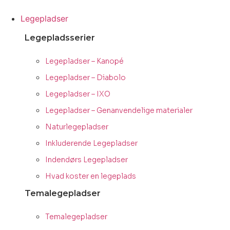
Videre
til
Legepladser
indhold
Legepladsserier
Legepladser – Kanopé
Legepladser – Diabolo
Legepladser – IXO
Legepladser – Genanvendelige materialer
Naturlegepladser
Inkluderende Legepladser
Indendørs Legepladser
Hvad koster en legeplads
Temalegepladser
Temalegepladser