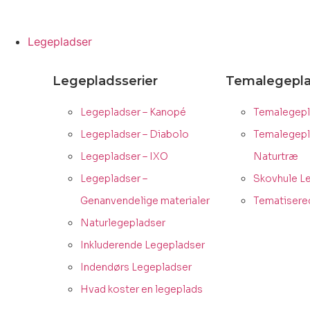
Legepladser
Legepladsserier
Temalegepl
Legepladser – Kanopé
Temalegepl
Legepladser – Diabolo
Temalegepl
Legepladser – IXO
Naturtræ
Legepladser –
Skovhule L
Genanvendelige materialer
Tematisere
Naturlegepladser
Inkluderende Legepladser
Indendørs Legepladser
Hvad koster en legeplads