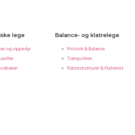
ske lege
Balance- og klatrelege
per og vippedyr
Motorik & Balance
useller
Trampoliner
vebaner
Klatrestrukturer & Klatrenet