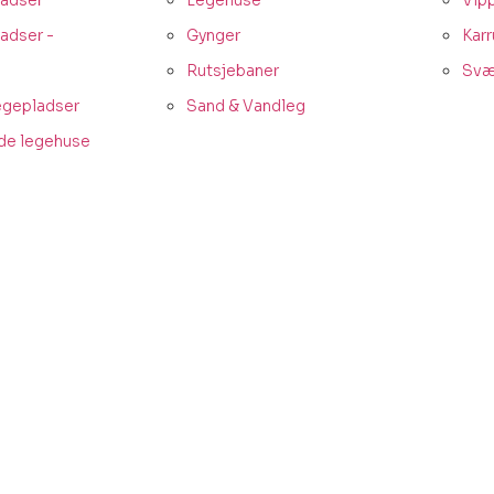
adser
Legehuse
Vip
adser -
Gynger
Karr
Rutsjebaner
Svæ
egepladser
Sand & Vandleg
de legehuse