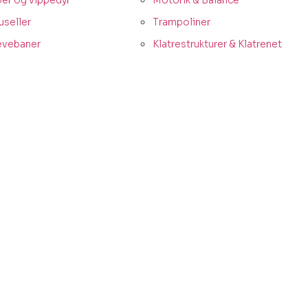
per og vippedyr
Motorik & Balance
useller
Trampoliner
vebaner
Klatrestrukturer & Klatrenet