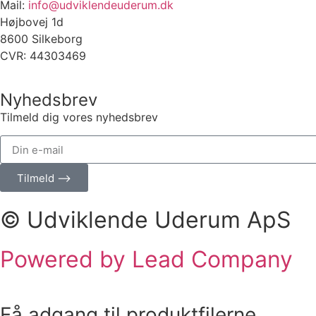
Mail:
info@udviklendeuderum.dk
Højbovej 1d
8600 Silkeborg
CVR: 44303469
Nyhedsbrev
Tilmeld dig vores nyhedsbrev
Tilmeld ⟶
© Udviklende Uderum ApS
Powered by Lead Company
Få adgang til produktfilerne