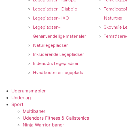
Legepladser – Kanopé
Temalegepl
Legepladser – Diabolo
Temalegepl
Legepladser – IXO
Naturtræ
Legepladser –
Skovhule L
Genanvendelige materialer
Tematisere
Naturlegepladser
Inkluderende Legepladser
Indendørs Legepladser
Hvad koster en legeplads
Uderumsmøbler
Underlag
Sport
Multibaner
Udendørs Fitness & Calistenics
Ninja Warrior baner