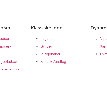
adser
Klassiske lege
Dynami
adser
Legehuse
Vip
adser -
Gynger
Karr
Rutsjebaner
Svæ
egepladser
Sand & Vandleg
de legehuse