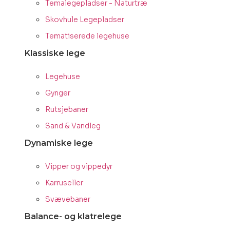
Temalegepladser - Naturtræ
Skovhule Legepladser
Tematiserede legehuse
Klassiske lege
Legehuse
Gynger
Rutsjebaner
Sand & Vandleg
Dynamiske lege
Vipper og vippedyr
Karruseller
Svævebaner
Balance- og klatrelege