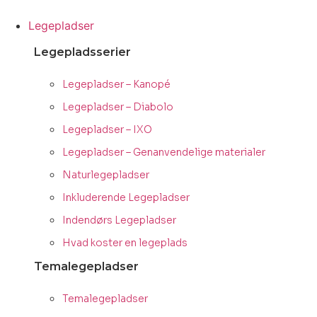
Videre
til
Legepladser
indhold
Legepladsserier
Legepladser – Kanopé
Legepladser – Diabolo
Legepladser – IXO
Legepladser – Genanvendelige materialer
Naturlegepladser
Inkluderende Legepladser
Indendørs Legepladser
Hvad koster en legeplads
Temalegepladser
Temalegepladser