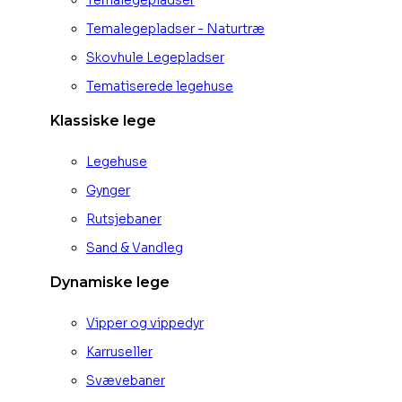
Temalegepladser - Naturtræ
Skovhule Legepladser
Tematiserede legehuse
Klassiske lege
Legehuse
Gynger
Rutsjebaner
Sand & Vandleg
Dynamiske lege
Vipper og vippedyr
Karruseller
Svævebaner