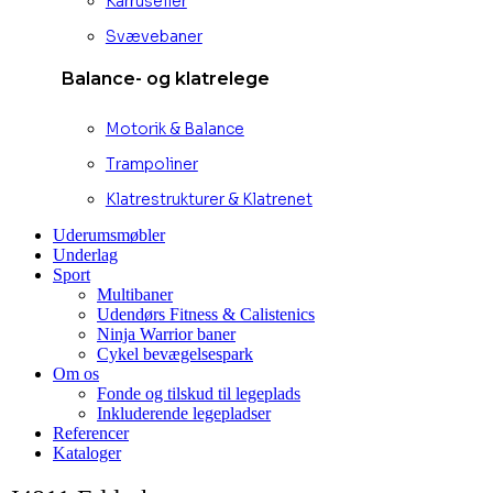
Karruseller
Svævebaner
Balance- og klatrelege
Motorik & Balance
Trampoliner
Klatrestrukturer & Klatrenet
Uderumsmøbler
Underlag
Sport
Multibaner
Udendørs Fitness & Calistenics
Ninja Warrior baner
Cykel bevægelsespark
Om os
Fonde og tilskud til legeplads
Inkluderende legepladser
Referencer
Kataloger