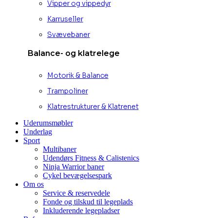
Vipper og vippedyr
Karruseller
Svævebaner
Balance- og klatrelege
Motorik & Balance
Trampoliner
Klatrestrukturer & Klatrenet
Uderumsmøbler
Underlag
Sport
Multibaner
Udendørs Fitness & Calistenics
Ninja Warrior baner
Cykel bevægelsespark
Om os
Service & reservedele
Fonde og tilskud til legeplads
Inkluderende legepladser