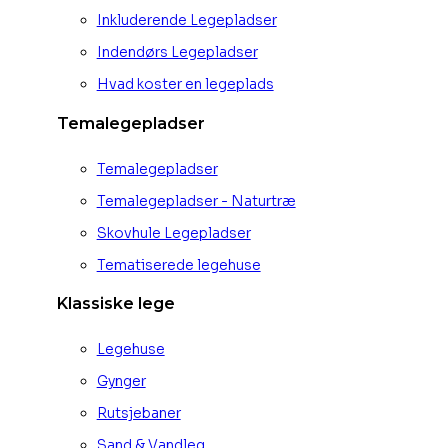
Inkluderende Legepladser
Indendørs Legepladser
Hvad koster en legeplads
Temalegepladser
Temalegepladser
Temalegepladser - Naturtræ
Skovhule Legepladser
Tematiserede legehuse
Klassiske lege
Legehuse
Gynger
Rutsjebaner
Sand & Vandleg