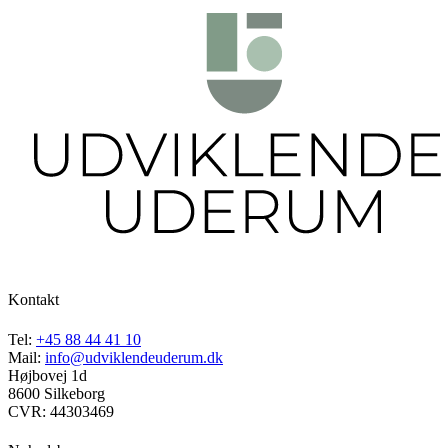
Kontakt
Tel:
+45 88 44 41 10
Mail:
info@udviklendeuderum.dk
Højbovej 1d
8600 Silkeborg
CVR: 44303469