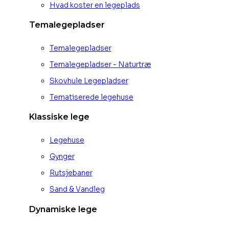
Hvad koster en legeplads
Temalegepladser
Temalegepladser
Temalegepladser - Naturtræ
Skovhule Legepladser
Tematiserede legehuse
Klassiske lege
Legehuse
Gynger
Rutsjebaner
Sand & Vandleg
Dynamiske lege