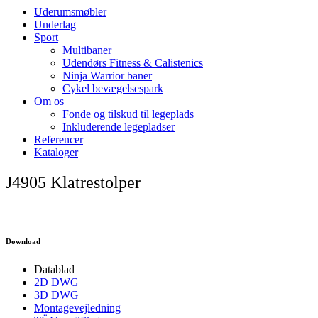
Uderumsmøbler
Underlag
Sport
Multibaner
Udendørs Fitness & Calistenics
Ninja Warrior baner
Cykel bevægelsespark
Om os
Fonde og tilskud til legeplads
Inkluderende legepladser
Referencer
Kataloger
J4905 Klatrestolper
Download
Datablad
2D DWG
3D DWG
Montagevejledning