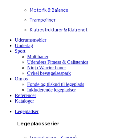
Motorik & Balance
Trampoliner
Klatrestrukturer & Klatrenet
Uderumsmøbler
Underlag
Sport
Multibaner
Udendørs Fitness & Calistenics
Ninja Warrior baner
Cykel bevægelsespark
Om os
Fonde og tilskud til legeplads
Inkluderende legepladser
Referencer
Kataloger
Legepladser
Legepladsserier
Legepladser – Kanopé