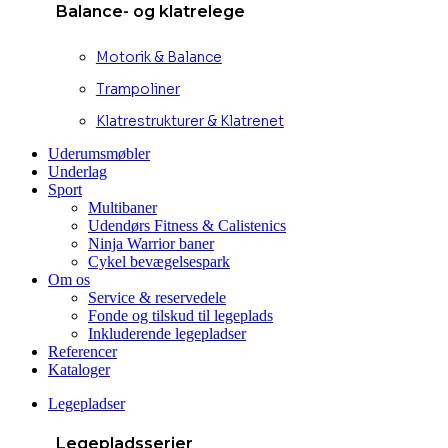
Balance- og klatrelege
Motorik & Balance
Trampoliner
Klatrestrukturer & Klatrenet
Uderumsmøbler
Underlag
Sport
Multibaner
Udendørs Fitness & Calistenics
Ninja Warrior baner
Cykel bevægelsespark
Om os
Service & reservedele
Fonde og tilskud til legeplads
Inkluderende legepladser
Referencer
Kataloger
Legepladser
Legepladsserier