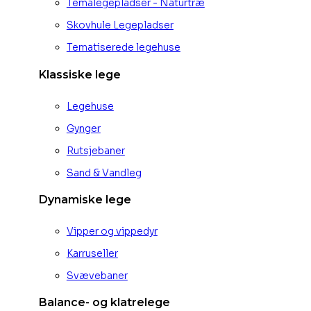
Temalegepladser - Naturtræ
Skovhule Legepladser
Tematiserede legehuse
Klassiske lege
Legehuse
Gynger
Rutsjebaner
Sand & Vandleg
Dynamiske lege
Vipper og vippedyr
Karruseller
Svævebaner
Balance- og klatrelege