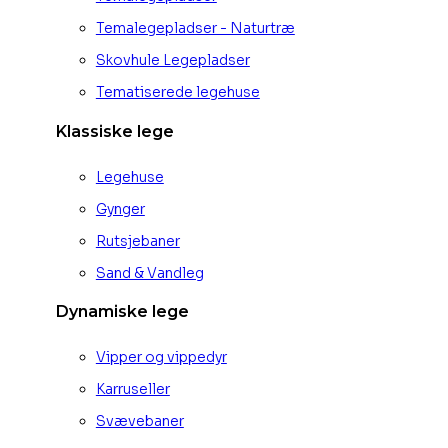
Temalegepladser - Naturtræ
Skovhule Legepladser
Tematiserede legehuse
Klassiske lege
Legehuse
Gynger
Rutsjebaner
Sand & Vandleg
Dynamiske lege
Vipper og vippedyr
Karruseller
Svævebaner