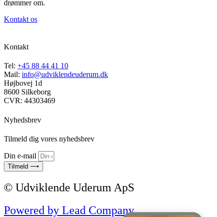
drømmer om.
Kontakt os
Kontakt
Tel:
+45 88 44 41 10
Mail:
info@udviklendeuderum.dk
Højbovej 1d
8600 Silkeborg
CVR: 44303469
Nyhedsbrev
Tilmeld dig vores nyhedsbrev
Din e-mail
Tilmeld ⟶
© Udviklende Uderum ApS
Powered by Lead Company