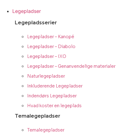
Videre
til
Legepladser
indhold
Legepladsserier
Legepladser – Kanopé
Legepladser – Diabolo
Legepladser – IXO
Legepladser – Genanvendelige materialer
Naturlegepladser
Inkluderende Legepladser
Indendørs Legepladser
Hvad koster en legeplads
Temalegepladser
Temalegepladser