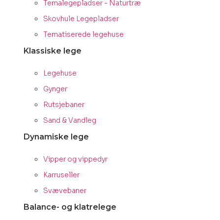
Temalegepladser - Naturtræ
Skovhule Legepladser
Tematiserede legehuse
Klassiske lege
Legehuse
Gynger
Rutsjebaner
Sand & Vandleg
Dynamiske lege
Vipper og vippedyr
Karruseller
Svævebaner
Balance- og klatrelege