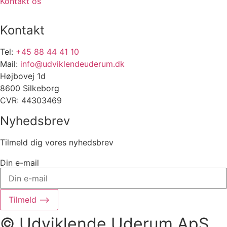
Kontakt os
Kontakt
Tel:
+45 88 44 41 10
Mail:
info@udviklendeuderum.dk
Højbovej 1d
8600 Silkeborg
CVR: 44303469
Nyhedsbrev
Tilmeld dig vores nyhedsbrev
Din e-mail
Tilmeld ⟶
© Udviklende Uderum ApS