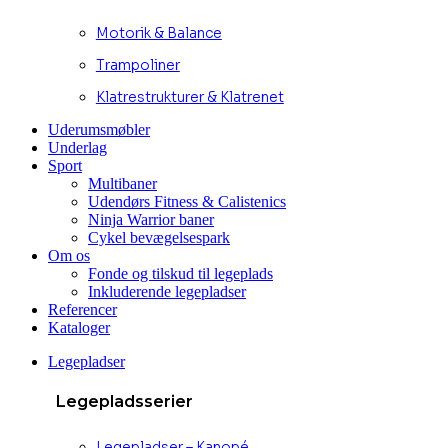
Motorik & Balance
Trampoliner
Klatrestrukturer & Klatrenet
Uderumsmøbler
Underlag
Sport
Multibaner
Udendørs Fitness & Calistenics
Ninja Warrior baner
Cykel bevægelsespark
Om os
Fonde og tilskud til legeplads
Inkluderende legepladser
Referencer
Kataloger
Legepladser
Legepladsserier
Legepladser – Kanopé