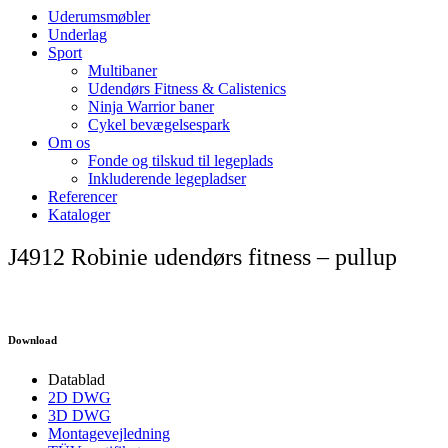
Uderumsmøbler
Underlag
Sport
Multibaner
Udendørs Fitness & Calistenics
Ninja Warrior baner
Cykel bevægelsespark
Om os
Fonde og tilskud til legeplads
Inkluderende legepladser
Referencer
Kataloger
J4912 Robinie udendørs fitness – pullup
Download
Datablad
2D DWG
3D DWG
Montagevejledning