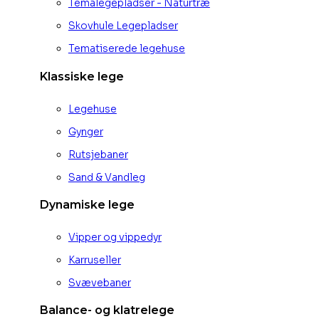
Temalegepladser - Naturtræ
Skovhule Legepladser
Tematiserede legehuse
Klassiske lege
Legehuse
Gynger
Rutsjebaner
Sand & Vandleg
Dynamiske lege
Vipper og vippedyr
Karruseller
Svævebaner
Balance- og klatrelege