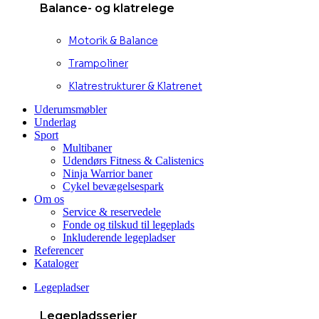
Balance- og klatrelege
Motorik & Balance
Trampoliner
Klatrestrukturer & Klatrenet
Uderumsmøbler
Underlag
Sport
Multibaner
Udendørs Fitness & Calistenics
Ninja Warrior baner
Cykel bevægelsespark
Om os
Service & reservedele
Fonde og tilskud til legeplads
Inkluderende legepladser
Referencer
Kataloger
Legepladser
Legepladsserier