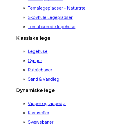
Temalegepladser - Naturtræ
Skovhule Legepladser
Tematiserede legehuse
Klassiske lege
Legehuse
Gynger
Rutsjebaner
Sand & Vandleg
Dynamiske lege
Vipper og vippedyr
Karruseller
Svævebaner