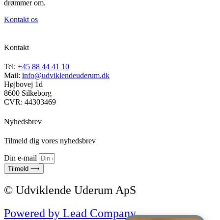
drømmer om.
Kontakt os
Kontakt
Tel:
+45 88 44 41 10
Mail:
info@udviklendeuderum.dk
Højbovej 1d
8600 Silkeborg
CVR: 44303469
Nyhedsbrev
Tilmeld dig vores nyhedsbrev
Din e-mail
Tilmeld ⟶
© Udviklende Uderum ApS
Powered by Lead Company