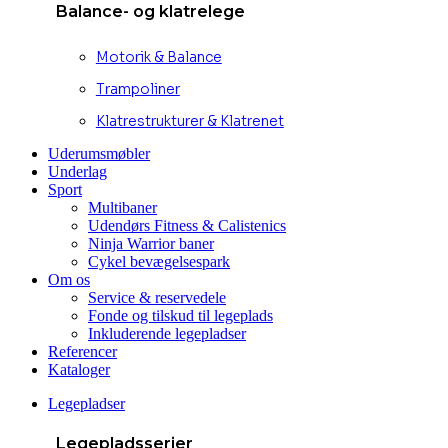
Balance- og klatrelege
Motorik & Balance
Trampoliner
Klatrestrukturer & Klatrenet
Uderumsmøbler
Underlag
Sport
Multibaner
Udendørs Fitness & Calistenics
Ninja Warrior baner
Cykel bevægelsespark
Om os
Service & reservedele
Fonde og tilskud til legeplads
Inkluderende legepladser
Referencer
Kataloger
Legepladser
Legepladsserier