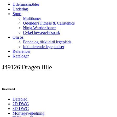
Uderumsmøbler
Underlag
Sport
Multibaner
Udendørs Fitness & Calistenics
Ninja Warrior baner
Cykel bevægelsespark
Om os
Fonde og tilskud til legeplads
Inkluderende legepladser
Referencer
Kataloger
J49126 Dragen lille
Download
Datablad
2D DWG
3D DWG
Montagevejledning