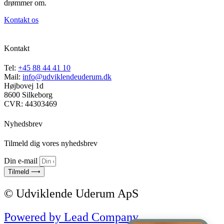
drømmer om.
Kontakt os
Kontakt
Tel:
+45 88 44 41 10
Mail:
info@udviklendeuderum.dk
Højbovej 1d
8600 Silkeborg
CVR: 44303469
Nyhedsbrev
Tilmeld dig vores nyhedsbrev
Din e-mail
Tilmeld ⟶
© Udviklende Uderum ApS
Powered by Lead Company