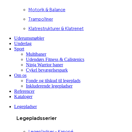
Motorik & Balance
Trampoliner
Klatrestrukturer & Klatrenet
Uderumsmøbler
Underlag
Sport
Multibaner
Udendørs Fitness & Calistenics
Ninja Warrior baner
Cykel bevægelsespark
Om os
Fonde og tilskud til legeplads
Inkluderende legepladser
Referencer
Kataloger
Legepladser
Legepladsserier
Legepladser – Kanopé