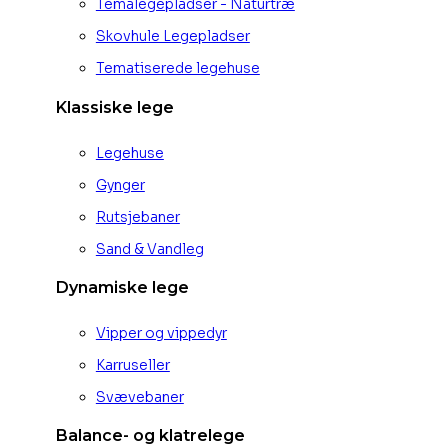
Temalegepladser - Naturtræ
Skovhule Legepladser
Tematiserede legehuse
Klassiske lege
Legehuse
Gynger
Rutsjebaner
Sand & Vandleg
Dynamiske lege
Vipper og vippedyr
Karruseller
Svævebaner
Balance- og klatrelege