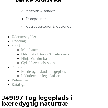
Balance- og klatrelege
Motorik & Balance
Trampoliner
Klatrestrukturer & Klatrenet
Uderumsmøbler
Underlag
Sport
Multibaner
Udendørs Fitness & Calistenics
Ninja Warrior baner
Cykel bevægelsespark
Om os
Fonde og tilskud til legeplads
Inkluderende legepladser
Referencer
Kataloger
J49197 Tog legeplads i
bæredygtig naturtræ