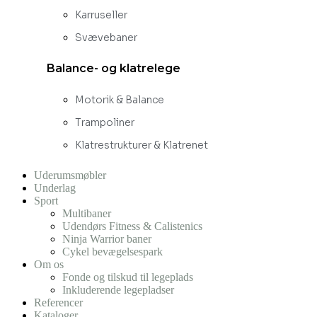
Karruseller
Svævebaner
Balance- og klatrelege
Motorik & Balance
Trampoliner
Klatrestrukturer & Klatrenet
Uderumsmøbler
Underlag
Sport
Multibaner
Udendørs Fitness & Calistenics
Ninja Warrior baner
Cykel bevægelsespark
Om os
Fonde og tilskud til legeplads
Inkluderende legepladser
Referencer
Kataloger