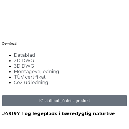
Download
Datablad
2D DWG
3D DWG
Montagevejledning
TÜV certifikat
Co2 udledning
Få et tilbud på dette produkt
J49197 Tog legeplads i bæredygtig naturtræ