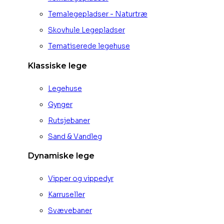
Temalegepladser - Naturtræ
Skovhule Legepladser
Tematiserede legehuse
Klassiske lege
Legehuse
Gynger
Rutsjebaner
Sand & Vandleg
Dynamiske lege
Vipper og vippedyr
Karruseller
Svævebaner