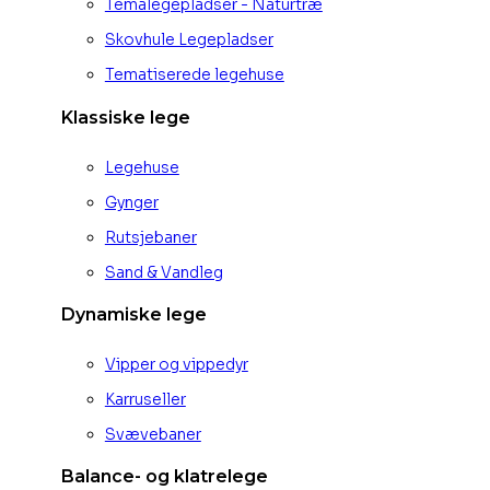
Temalegepladser - Naturtræ
Skovhule Legepladser
Tematiserede legehuse
Klassiske lege
Legehuse
Gynger
Rutsjebaner
Sand & Vandleg
Dynamiske lege
Vipper og vippedyr
Karruseller
Svævebaner
Balance- og klatrelege