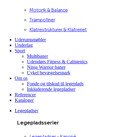
Motorik & Balance
Trampoliner
Klatrestrukturer & Klatrenet
Uderumsmøbler
Underlag
Sport
Multibaner
Udendørs Fitness & Calistenics
Ninja Warrior baner
Cykel bevægelsespark
Om os
Fonde og tilskud til legeplads
Inkluderende legepladser
Referencer
Kataloger
Legepladser
Legepladsserier
Legepladser – Kanopé