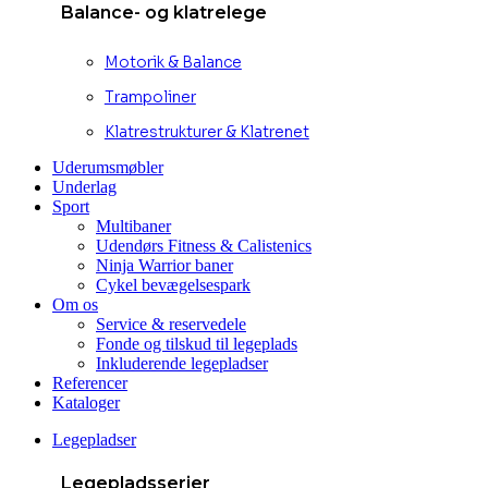
Balance- og klatrelege
Motorik & Balance
Trampoliner
Klatrestrukturer & Klatrenet
Uderumsmøbler
Underlag
Sport
Multibaner
Udendørs Fitness & Calistenics
Ninja Warrior baner
Cykel bevægelsespark
Om os
Service & reservedele
Fonde og tilskud til legeplads
Inkluderende legepladser
Referencer
Kataloger
Legepladser
Legepladsserier