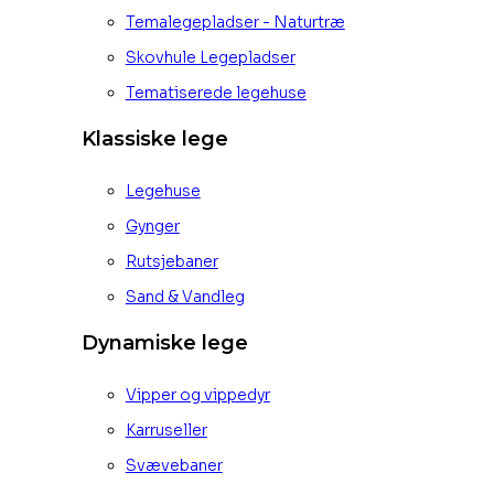
Temalegepladser - Naturtræ
Skovhule Legepladser
Tematiserede legehuse
Klassiske lege
Legehuse
Gynger
Rutsjebaner
Sand & Vandleg
Dynamiske lege
Vipper og vippedyr
Karruseller
Svævebaner