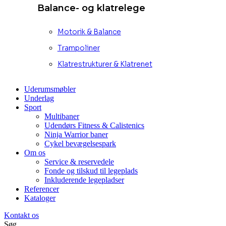
Balance- og klatrelege
Motorik & Balance
Trampoliner
Klatrestrukturer & Klatrenet
Uderumsmøbler
Underlag
Sport
Multibaner
Udendørs Fitness & Calistenics
Ninja Warrior baner
Cykel bevægelsespark
Om os
Service & reservedele
Fonde og tilskud til legeplads
Inkluderende legepladser
Referencer
Kataloger
Kontakt os
Søg