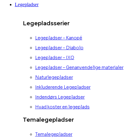
Legepladser
Legepladsserier
Legepladser – Kanopé
Legepladser – Diabolo
Legepladser – IXO
Legepladser – Genanvendelige materialer
Naturlegepladser
Inkluderende Legepladser
Indendørs Legepladser
Hvad koster en legeplads
Temalegepladser
Temalegepladser