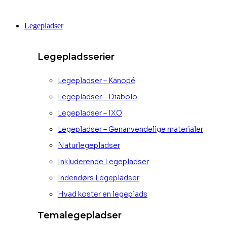
Videre
til
Legepladser
indhold
Legepladsserier
Legepladser – Kanopé
Legepladser – Diabolo
Legepladser – IXO
Legepladser – Genanvendelige materialer
Naturlegepladser
Inkluderende Legepladser
Indendørs Legepladser
Hvad koster en legeplads
Temalegepladser