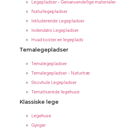
Legepladser – Genanvendelige materialer
Naturlegepladser
Inkluderende Legepladser
Indendørs Legepladser
Hvad koster en legeplads
Temalegepladser
Temalegepladser
Temalegepladser - Naturtræ
Skovhule Legepladser
Tematiserede legehuse
Klassiske lege
Legehuse
Gynger