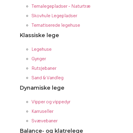
Temalegepladser - Naturtræ
Skovhule Legepladser
Tematiserede legehuse
Klassiske lege
Legehuse
Gynger
Rutsjebaner
Sand & Vandleg
Dynamiske lege
Vipper og vippedyr
Karruseller
Svævebaner
Balance- og klatrelege