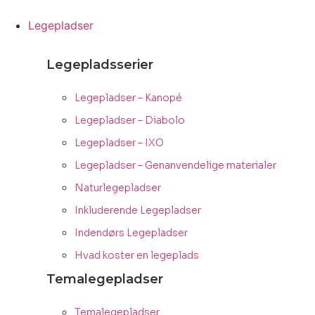
Videre
til
Legepladser
indhold
Legepladsserier
Legepladser – Kanopé
Legepladser – Diabolo
Legepladser – IXO
Legepladser – Genanvendelige materialer
Naturlegepladser
Inkluderende Legepladser
Indendørs Legepladser
Hvad koster en legeplads
Temalegepladser
Temalegepladser