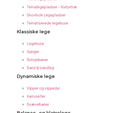
Temalegepladser - Naturtræ
Skovhule Legepladser
Tematiserede legehuse
Klassiske lege
Legehuse
Gynger
Rutsjebaner
Sand & Vandleg
Dynamiske lege
Vipper og vippedyr
Karruseller
Svævebaner