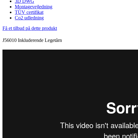
3D DWG
Montagevejledning
TÜV certifikat
Co2 udledning
Få et tilbud på dette produkt
J56010 Inkluderende Legetårn