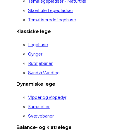
Temalegepladser - Naturtræ
Skovhule Legepladser
Tematiserede legehuse
Klassiske lege
Legehuse
Gynger
Rutsjebaner
Sand & Vandleg
Dynamiske lege
Vipper og vippedyr
Karruseller
Svævebaner
Balance- og klatrelege