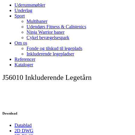
Uderumsmøbler
Underlag
Sport
Multibaner
Udendørs Fitness & Calistenics
Ninja Warrior baner
Cykel bevægelsespark
Om os
Fonde og tilskud til legeplads
Inkluderende legepladser
Referencer
Kataloger
J56010 Inkluderende Legetårn
Download
Datablad
2D DWG