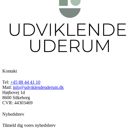
Kontakt
Tel:
+45 88 44 41 10
Mail:
info@udviklendeuderum.dk
Højbovej 1d
8600 Silkeborg
CVR: 44303469
Nyhedsbrev
Tilmeld dig vores nyhedsbrev