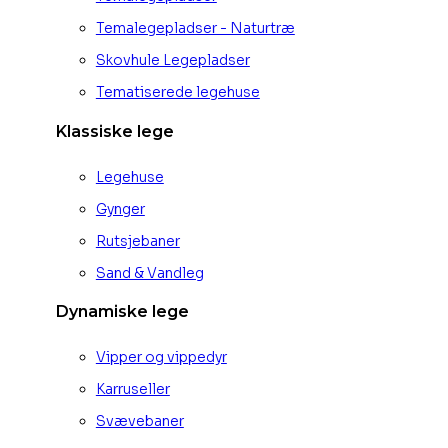
Temalegepladser - Naturtræ
Skovhule Legepladser
Tematiserede legehuse
Klassiske lege
Legehuse
Gynger
Rutsjebaner
Sand & Vandleg
Dynamiske lege
Vipper og vippedyr
Karruseller
Svævebaner