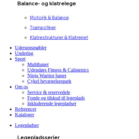
Balance- og klatrelege
Motorik & Balance
Trampoliner
Klatrestrukturer & Klatrenet
Uderumsmøbler
Underlag
Sport
Multibaner
Udendørs Fitness & Calistenics
Ninja Warrior baner
Cykel bevægelsespark
Om os
Service & reservedele
Fonde og tilskud til legeplads
Inkluderende legepladser
Referencer
Kataloger
Legepladser
Legepladsserier