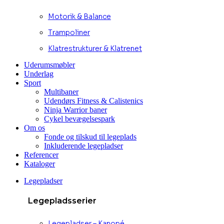
Motorik & Balance
Trampoliner
Klatrestrukturer & Klatrenet
Uderumsmøbler
Underlag
Sport
Multibaner
Udendørs Fitness & Calistenics
Ninja Warrior baner
Cykel bevægelsespark
Om os
Fonde og tilskud til legeplads
Inkluderende legepladser
Referencer
Kataloger
Legepladser
Legepladsserier
Legepladser – Kanopé