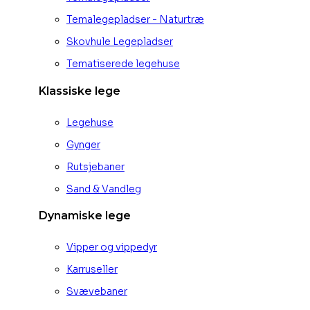
Temalegepladser - Naturtræ
Skovhule Legepladser
Tematiserede legehuse
Klassiske lege
Legehuse
Gynger
Rutsjebaner
Sand & Vandleg
Dynamiske lege
Vipper og vippedyr
Karruseller
Svævebaner