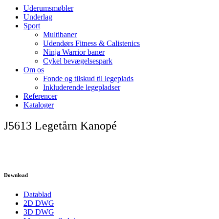
Uderumsmøbler
Underlag
Sport
Multibaner
Udendørs Fitness & Calistenics
Ninja Warrior baner
Cykel bevægelsespark
Om os
Fonde og tilskud til legeplads
Inkluderende legepladser
Referencer
Kataloger
J5613 Legetårn Kanopé
Download
Datablad
2D DWG
3D DWG