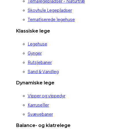
Temalegepladser - Naturtræ
Skovhule Legepladser
Tematiserede legehuse
Klassiske lege
Legehuse
Gynger
Rutsjebaner
Sand & Vandleg
Dynamiske lege
Vipper og vippedyr
Karruseller
Svævebaner
Balance- og klatrelege