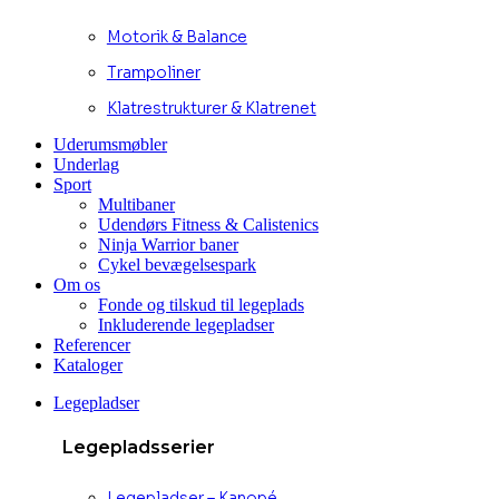
Motorik & Balance
Trampoliner
Klatrestrukturer & Klatrenet
Uderumsmøbler
Underlag
Sport
Multibaner
Udendørs Fitness & Calistenics
Ninja Warrior baner
Cykel bevægelsespark
Om os
Fonde og tilskud til legeplads
Inkluderende legepladser
Referencer
Kataloger
Legepladser
Legepladsserier
Legepladser – Kanopé