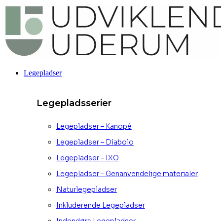
Videre
til
indhold
Legepladser
Legepladsserier
Legepladser – Kanopé
Legepladser – Diabolo
Legepladser – IXO
Legepladser – Genanvendelige materialer
Naturlegepladser
Inkluderende Legepladser
Indendørs Legepladser