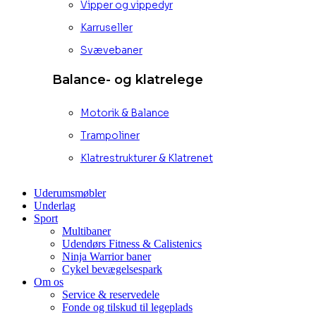
Vipper og vippedyr
Karruseller
Svævebaner
Balance- og klatrelege
Motorik & Balance
Trampoliner
Klatrestrukturer & Klatrenet
Uderumsmøbler
Underlag
Sport
Multibaner
Udendørs Fitness & Calistenics
Ninja Warrior baner
Cykel bevægelsespark
Om os
Service & reservedele
Fonde og tilskud til legeplads