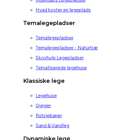
Hvad koster en legeplads
Temalegepladser
Temalegepladser
Temalegepladser - Naturtræ
Skovhule Legepladser
Tematiserede legehuse
Klassiske lege
Legehuse
Gynger
Rutsjebaner
Sand & Vandleg
Dynamiske lege