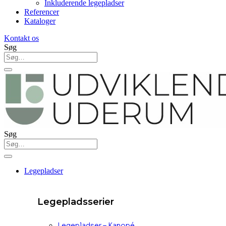
Inkluderende legepladser
Referencer
Kataloger
Kontakt os
Søg
Søg
Legepladser
Legepladsserier
Legepladser – Kanopé