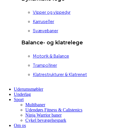
Vipper og vippedyr
Karruseller
Svævebaner
Balance- og klatrelege
Motorik & Balance
Trampoliner
Klatrestrukturer & Klatrenet
Uderumsmøbler
Underlag
Sport
Multibaner
Udendørs Fitness & Calistenics
Ninja Warrior baner
Cykel bevægelsespark
Om os