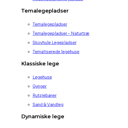
Temalegepladser
Temalegepladser
Temalegepladser - Naturtræ
Skovhule Legepladser
Tematiserede legehuse
Klassiske lege
Legehuse
Gynger
Rutsjebaner
Sand & Vandleg
Dynamiske lege