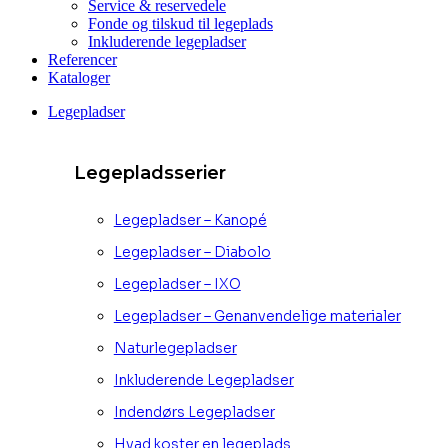
Service & reservedele
Fonde og tilskud til legeplads
Inkluderende legepladser
Referencer
Kataloger
Legepladser
Legepladsserier
Legepladser – Kanopé
Legepladser – Diabolo
Legepladser – IXO
Legepladser – Genanvendelige materialer
Naturlegepladser
Inkluderende Legepladser
Indendørs Legepladser
Hvad koster en legeplads