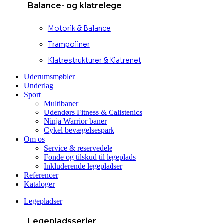
Balance- og klatrelege
Motorik & Balance
Trampoliner
Klatrestrukturer & Klatrenet
Uderumsmøbler
Underlag
Sport
Multibaner
Udendørs Fitness & Calistenics
Ninja Warrior baner
Cykel bevægelsespark
Om os
Service & reservedele
Fonde og tilskud til legeplads
Inkluderende legepladser
Referencer
Kataloger
Legepladser
Legepladsserier