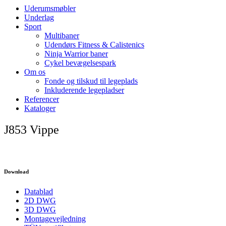
Uderumsmøbler
Underlag
Sport
Multibaner
Udendørs Fitness & Calistenics
Ninja Warrior baner
Cykel bevægelsespark
Om os
Fonde og tilskud til legeplads
Inkluderende legepladser
Referencer
Kataloger
J853 Vippe
Download
Datablad
2D DWG
3D DWG
Montagevejledning