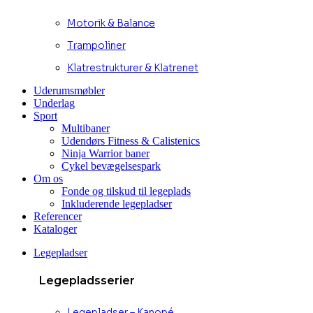
Motorik & Balance
Trampoliner
Klatrestrukturer & Klatrenet
Uderumsmøbler
Underlag
Sport
Multibaner
Udendørs Fitness & Calistenics
Ninja Warrior baner
Cykel bevægelsespark
Om os
Fonde og tilskud til legeplads
Inkluderende legepladser
Referencer
Kataloger
Legepladser
Legepladsserier
Legepladser – Kanopé