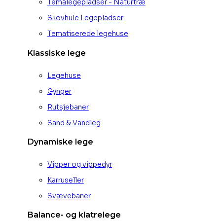
Temalegepladser - Naturtræ
Skovhule Legepladser
Tematiserede legehuse
Klassiske lege
Legehuse
Gynger
Rutsjebaner
Sand & Vandleg
Dynamiske lege
Vipper og vippedyr
Karruseller
Svævebaner
Balance- og klatrelege