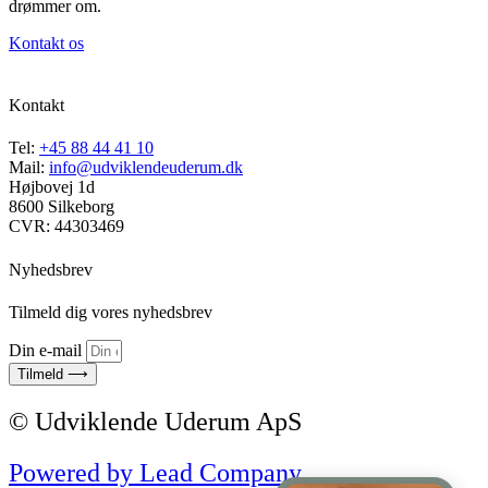
drømmer om.
Kontakt os
Kontakt
Tel:
+45 88 44 41 10
Mail:
info@udviklendeuderum.dk
Højbovej 1d
8600 Silkeborg
CVR: 44303469
Nyhedsbrev
Tilmeld dig vores nyhedsbrev
Din e-mail
Tilmeld ⟶
© Udviklende Uderum ApS
Powered by Lead Company