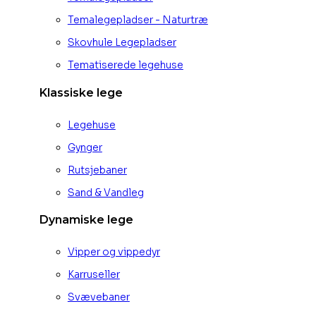
Temalegepladser - Naturtræ
Skovhule Legepladser
Tematiserede legehuse
Klassiske lege
Legehuse
Gynger
Rutsjebaner
Sand & Vandleg
Dynamiske lege
Vipper og vippedyr
Karruseller
Svævebaner