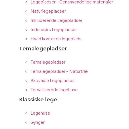
Legepladser – Genanvendelige materialer
Naturlegepladser
Inkluderende Legepladser
Indendørs Legepladser
Hvad koster en legeplads
Temalegepladser
Temalegepladser
Temalegepladser - Naturtræ
Skovhule Legepladser
Tematiserede legehuse
Klassiske lege
Legehuse
Gynger