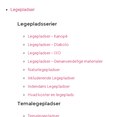
Videre
til
Legepladser
indhold
Legepladsserier
Legepladser – Kanopé
Legepladser – Diabolo
Legepladser – IXO
Legepladser – Genanvendelige materialer
Naturlegepladser
Inkluderende Legepladser
Indendørs Legepladser
Hvad koster en legeplads
Temalegepladser
Temalegepladser