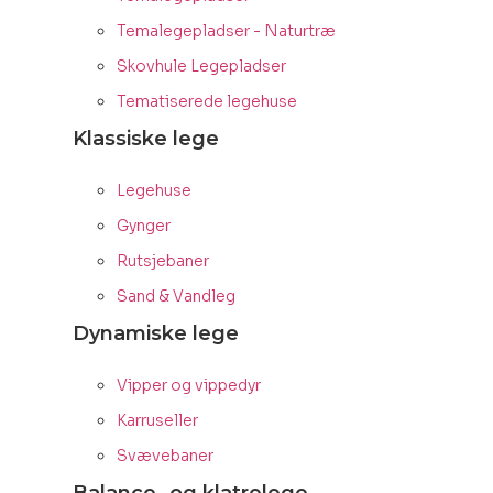
Temalegepladser - Naturtræ
Skovhule Legepladser
Tematiserede legehuse
Klassiske lege
Legehuse
Gynger
Rutsjebaner
Sand & Vandleg
Dynamiske lege
Vipper og vippedyr
Karruseller
Svævebaner