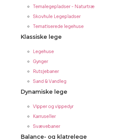
Temalegepladser - Naturtræ
Skovhule Legepladser
Tematiserede legehuse
Klassiske lege
Legehuse
Gynger
Rutsjebaner
Sand & Vandleg
Dynamiske lege
Vipper og vippedyr
Karruseller
Svævebaner
Balance- og klatrelege