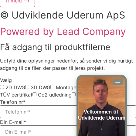
Tilmeld ⟶
© Udviklende Uderum ApS
Powered by Lead Company
Få adgang til produktfilerne
Udfyld dine oplysninger nedenfor, så sender vi dig hurtigt
adgang til de filer, der passer til jeres projekt.
Vælg
2D DWG
3D DWG
Montagevejledning
TÜV certifikat
Co2 udledning
Vælg alle
Telefon nr*
Velkommen til
Udviklende Uderum
Din E-mail*