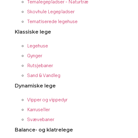
Temalegepladser - Naturtræ
Skovhule Legepladser
Tematiserede legehuse
Klassiske lege
Legehuse
Gynger
Rutsjebaner
Sand & Vandleg
Dynamiske lege
Vipper og vippedyr
Karruseller
Svævebaner
Balance- og klatrelege