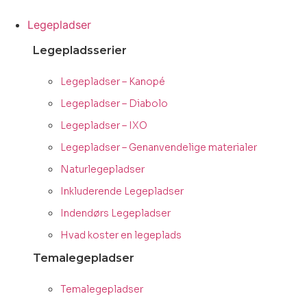
Videre
til
Legepladser
indhold
Legepladsserier
Legepladser – Kanopé
Legepladser – Diabolo
Legepladser – IXO
Legepladser – Genanvendelige materialer
Naturlegepladser
Inkluderende Legepladser
Indendørs Legepladser
Hvad koster en legeplads
Temalegepladser
Temalegepladser