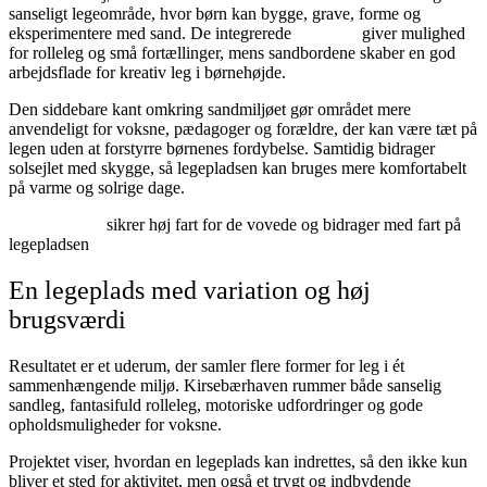
sanseligt legeområde, hvor børn kan bygge, grave, forme og
eksperimentere med sand. De integrerede
legehuse
giver mulighed
for rolleleg og små fortællinger, mens sandbordene skaber en god
arbejdsflade for kreativ leg i børnehøjde.
Den siddebare kant omkring sandmiljøet gør området mere
anvendeligt for voksne, pædagoger og forældre, der kan være tæt på
legen uden at forstyrre børnenes fordybelse. Samtidig bidrager
solsejlet med skygge, så legepladsen kan bruges mere komfortabelt
på varme og solrige dage.
Svævebanen
sikrer høj fart for de vovede og bidrager med fart på
legepladsen
En legeplads med variation og høj
brugsværdi
Resultatet er et uderum, der samler flere former for leg i ét
sammenhængende miljø. Kirsebærhaven rummer både sanselig
sandleg, fantasifuld rolleleg, motoriske udfordringer og gode
opholdsmuligheder for voksne.
Projektet viser, hvordan en legeplads kan indrettes, så den ikke kun
bliver et sted for aktivitet, men også et trygt og indbydende