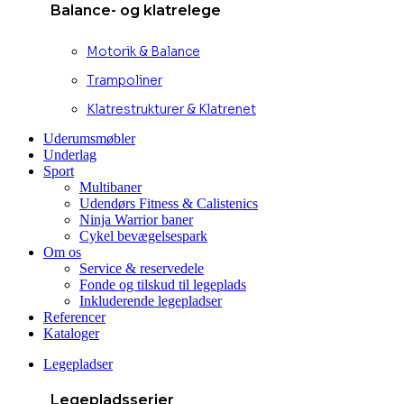
Balance- og klatrelege
Motorik & Balance
Trampoliner
Klatrestrukturer & Klatrenet
Uderumsmøbler
Underlag
Sport
Multibaner
Udendørs Fitness & Calistenics
Ninja Warrior baner
Cykel bevægelsespark
Om os
Service & reservedele
Fonde og tilskud til legeplads
Inkluderende legepladser
Referencer
Kataloger
Legepladser
Legepladsserier