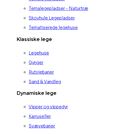
Temalegepladser - Naturtræ
Skovhule Legepladser
Tematiserede legehuse
Klassiske lege
Legehuse
Gynger
Rutsjebaner
Sand & Vandleg
Dynamiske lege
Vipper og vippedyr
Karruseller
Svævebaner