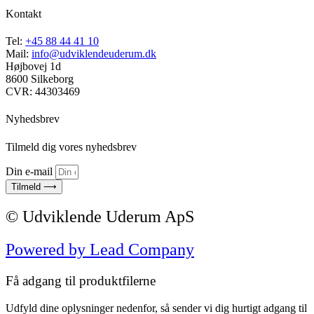
Kontakt
Tel:
+45 88 44 41 10
Mail:
info@udviklendeuderum.dk
Højbovej 1d
8600 Silkeborg
CVR: 44303469
Nyhedsbrev
Tilmeld dig vores nyhedsbrev
Din e-mail
Tilmeld ⟶
© Udviklende Uderum ApS
Powered by Lead Company
Få adgang til produktfilerne
Udfyld dine oplysninger nedenfor, så sender vi dig hurtigt adgang til