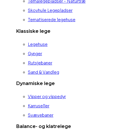
Temalegepladser - Naturtræ
Skovhule Legepladser
Tematiserede legehuse
Klassiske lege
Legehuse
Gynger
Rutsjebaner
Sand & Vandleg
Dynamiske lege
Vipper og vippedyr
Karruseller
Svævebaner
Balance- og klatrelege