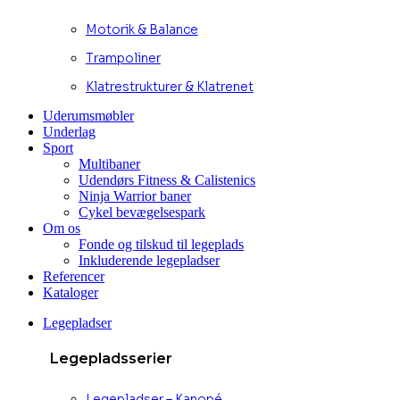
Motorik & Balance
Trampoliner
Klatrestrukturer & Klatrenet
Uderumsmøbler
Underlag
Sport
Multibaner
Udendørs Fitness & Calistenics
Ninja Warrior baner
Cykel bevægelsespark
Om os
Fonde og tilskud til legeplads
Inkluderende legepladser
Referencer
Kataloger
Legepladser
Legepladsserier
Legepladser – Kanopé