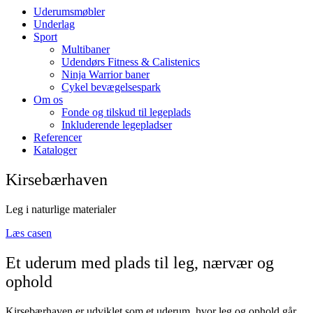
Uderumsmøbler
Underlag
Sport
Multibaner
Udendørs Fitness & Calistenics
Ninja Warrior baner
Cykel bevægelsespark
Om os
Fonde og tilskud til legeplads
Inkluderende legepladser
Referencer
Kataloger
Kirsebærhaven
Leg i naturlige materialer
Læs casen
Et uderum med plads til leg, nærvær og
ophold
Kirsebærhaven er udviklet som et uderum, hvor leg og ophold går