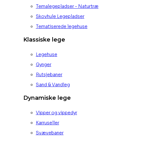
Temalegepladser - Naturtræ
Skovhule Legepladser
Tematiserede legehuse
Klassiske lege
Legehuse
Gynger
Rutsjebaner
Sand & Vandleg
Dynamiske lege
Vipper og vippedyr
Karruseller
Svævebaner