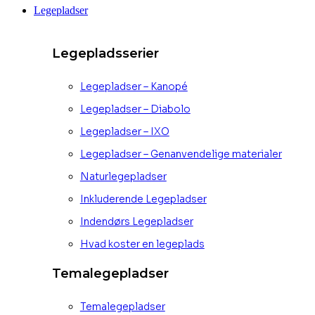
Legepladser
Legepladsserier
Legepladser – Kanopé
Legepladser – Diabolo
Legepladser – IXO
Legepladser – Genanvendelige materialer
Naturlegepladser
Inkluderende Legepladser
Indendørs Legepladser
Hvad koster en legeplads
Temalegepladser
Temalegepladser