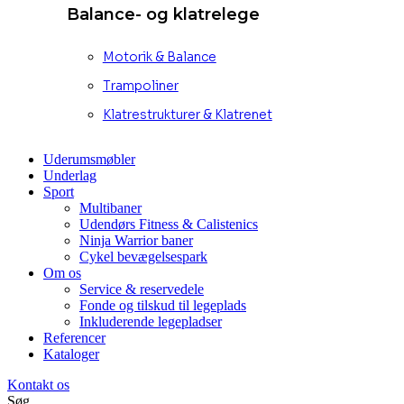
Balance- og klatrelege
Motorik & Balance
Trampoliner
Klatrestrukturer & Klatrenet
Uderumsmøbler
Underlag
Sport
Multibaner
Udendørs Fitness & Calistenics
Ninja Warrior baner
Cykel bevægelsespark
Om os
Service & reservedele
Fonde og tilskud til legeplads
Inkluderende legepladser
Referencer
Kataloger
Kontakt os
Søg