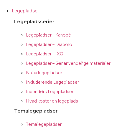
Videre
til
Legepladser
indhold
Legepladsserier
Legepladser – Kanopé
Legepladser – Diabolo
Legepladser – IXO
Legepladser – Genanvendelige materialer
Naturlegepladser
Inkluderende Legepladser
Indendørs Legepladser
Hvad koster en legeplads
Temalegepladser
Temalegepladser