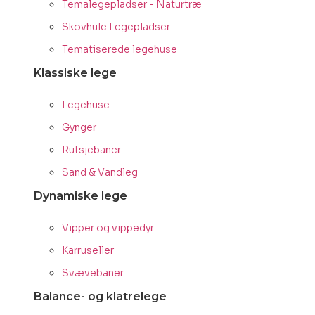
Temalegepladser - Naturtræ
Skovhule Legepladser
Tematiserede legehuse
Klassiske lege
Legehuse
Gynger
Rutsjebaner
Sand & Vandleg
Dynamiske lege
Vipper og vippedyr
Karruseller
Svævebaner
Balance- og klatrelege