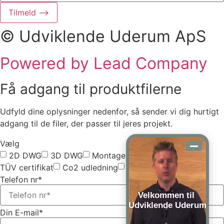
Tilmeld ⟶
© Udviklende Uderum ApS
Powered by Lead Company
Få adgang til produktfilerne
Udfyld dine oplysninger nedenfor, så sender vi dig hurtigt
adgang til de filer, der passer til jeres projekt.
Vælg
2D DWG
3D DWG
Montagevejledning
TÜV certifikat
Co2 udledning
Vælg alle
Telefon nr*
Velkommen til
Udviklende Uderum
Din E-mail*