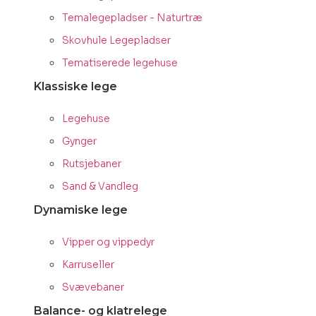
Temalegepladser - Naturtræ
Skovhule Legepladser
Tematiserede legehuse
Klassiske lege
Legehuse
Gynger
Rutsjebaner
Sand & Vandleg
Dynamiske lege
Vipper og vippedyr
Karruseller
Svævebaner
Balance- og klatrelege