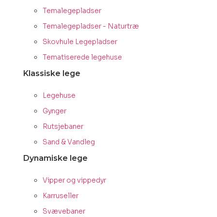
Temalegepladser
Temalegepladser - Naturtræ
Skovhule Legepladser
Tematiserede legehuse
Klassiske lege
Legehuse
Gynger
Rutsjebaner
Sand & Vandleg
Dynamiske lege
Vipper og vippedyr
Karruseller
Svævebaner