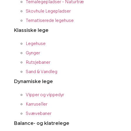
Temalegepladser - Naturtræ
Skovhule Legepladser
Tematiserede legehuse
Klassiske lege
Legehuse
Gynger
Rutsjebaner
Sand & Vandleg
Dynamiske lege
Vipper og vippedyr
Karruseller
Svævebaner
Balance- og klatrelege