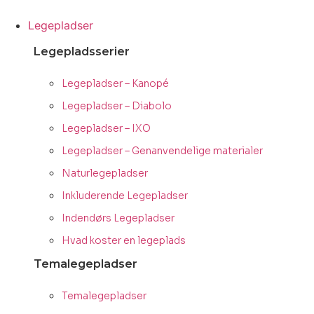
Videre
til
Legepladser
indhold
Legepladsserier
Legepladser – Kanopé
Legepladser – Diabolo
Legepladser – IXO
Legepladser – Genanvendelige materialer
Naturlegepladser
Inkluderende Legepladser
Indendørs Legepladser
Hvad koster en legeplads
Temalegepladser
Temalegepladser