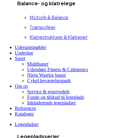
Balance- og klatrelege
Motorik & Balance
Trampoliner
Klatrestrukturer & Klatrenet
Uderumsmøbler
Underlag
Sport
Multibaner
Udendørs Fitness & Calistenics
Ninja Warrior baner
Cykel bevægelsespark
Om os
Service & reservedele
Fonde og tilskud til legeplads
Inkluderende legepladser
Referencer
Kataloger
Legepladser
Legepladsserier