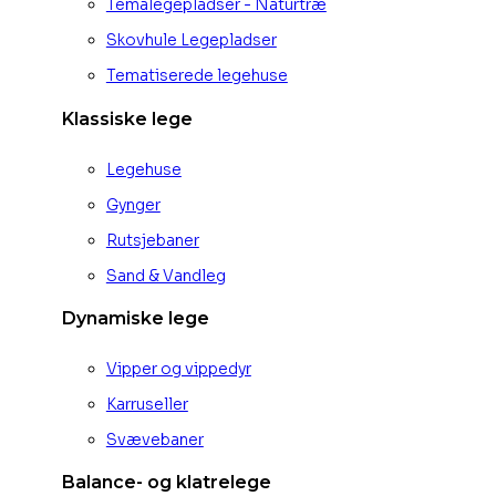
Temalegepladser - Naturtræ
Skovhule Legepladser
Tematiserede legehuse
Klassiske lege
Legehuse
Gynger
Rutsjebaner
Sand & Vandleg
Dynamiske lege
Vipper og vippedyr
Karruseller
Svævebaner
Balance- og klatrelege