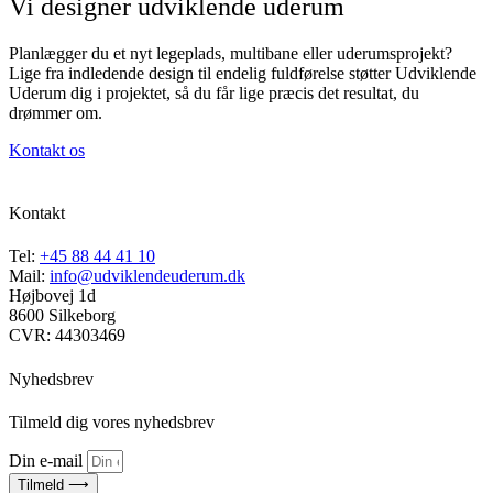
Vi designer udviklende uderum
Planlægger du et nyt legeplads, multibane eller uderumsprojekt?
Lige fra indledende design til endelig fuldførelse støtter Udviklende
Uderum dig i projektet, så du får lige præcis det resultat, du
drømmer om.
Kontakt os
Kontakt
Tel:
+45 88 44 41 10
Mail:
info@udviklendeuderum.dk
Højbovej 1d
8600 Silkeborg
CVR: 44303469
Nyhedsbrev
Tilmeld dig vores nyhedsbrev
Din e-mail
Tilmeld ⟶