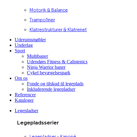
Motorik & Balance
Trampoliner
Klatrestrukturer & Klatrenet
Uderumsmøbler
Underlag
Sport
Multibaner
Udendørs Fitness & Calistenics
Ninja Warrior baner
Cykel bevægelsespark
Om os
Fonde og tilskud til legeplads
Inkluderende legepladser
Referencer
Kataloger
Legepladser
Legepladsserier
Legepladser – Kanopé