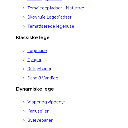
Temalegepladser - Naturtræ
Skovhule Legepladser
Tematiserede legehuse
Klassiske lege
Legehuse
Gynger
Rutsjebaner
Sand & Vandleg
Dynamiske lege
Vipper og vippedyr
Karruseller
Svævebaner