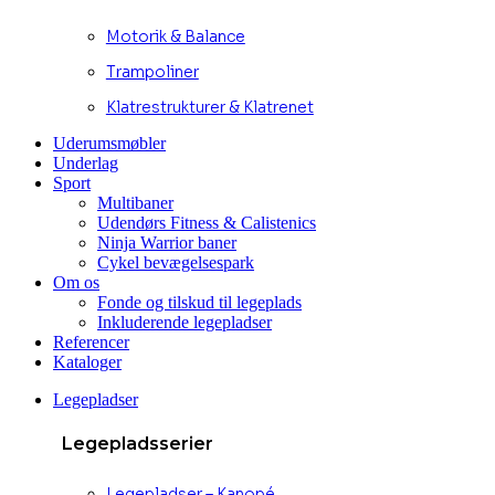
Motorik & Balance
Trampoliner
Klatrestrukturer & Klatrenet
Uderumsmøbler
Underlag
Sport
Multibaner
Udendørs Fitness & Calistenics
Ninja Warrior baner
Cykel bevægelsespark
Om os
Fonde og tilskud til legeplads
Inkluderende legepladser
Referencer
Kataloger
Legepladser
Legepladsserier
Legepladser – Kanopé