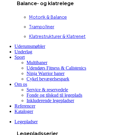
Balance- og klatrelege
Motorik & Balance
Trampoliner
Klatrestrukturer & Klatrenet
Uderumsmøbler
Underlag
Sport
Multibaner
Udendørs Fitness & Calistenics
Ninja Warrior baner
Cykel bevægelsespark
Om os
Service & reservedele
Fonde og tilskud til legeplads
Inkluderende legepladser
Referencer
Kataloger
Legepladser
Legepladsserier