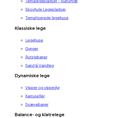
Temalegepladser - Naturtræ
Skovhule Legepladser
Tematiserede legehuse
Klassiske lege
Legehuse
Gynger
Rutsjebaner
Sand & Vandleg
Dynamiske lege
Vipper og vippedyr
Karruseller
Svævebaner
Balance- og klatrelege