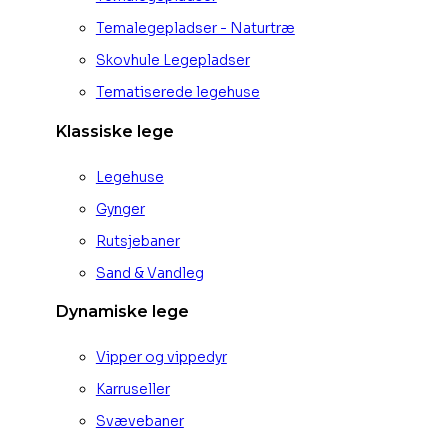
Temalegepladser - Naturtræ
Skovhule Legepladser
Tematiserede legehuse
Klassiske lege
Legehuse
Gynger
Rutsjebaner
Sand & Vandleg
Dynamiske lege
Vipper og vippedyr
Karruseller
Svævebaner