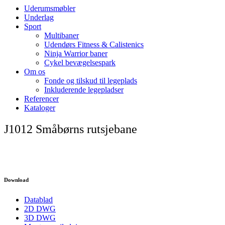
Uderumsmøbler
Underlag
Sport
Multibaner
Udendørs Fitness & Calistenics
Ninja Warrior baner
Cykel bevægelsespark
Om os
Fonde og tilskud til legeplads
Inkluderende legepladser
Referencer
Kataloger
J1012 Småbørns rutsjebane
Download
Datablad
2D DWG
3D DWG