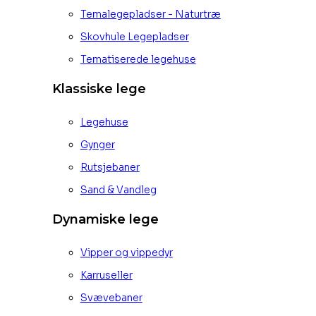
Temalegepladser - Naturtræ
Skovhule Legepladser
Tematiserede legehuse
Klassiske lege
Legehuse
Gynger
Rutsjebaner
Sand & Vandleg
Dynamiske lege
Vipper og vippedyr
Karruseller
Svævebaner