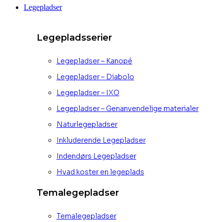
Legepladser
Legepladsserier
Legepladser – Kanopé
Legepladser – Diabolo
Legepladser – IXO
Legepladser – Genanvendelige materialer
Naturlegepladser
Inkluderende Legepladser
Indendørs Legepladser
Hvad koster en legeplads
Temalegepladser
Temalegepladser