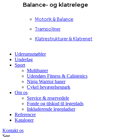
Balance- og klatrelege
Motorik & Balance
Trampoliner
Klatrestrukturer & Klatrenet
Uderumsmøbler
Underlag
Sport
Multibaner
Udendørs Fitness & Calistenics
Ninja Warrior baner
Cykel bevægelsespark
Om os
Service & reservedele
Fonde og tilskud til legeplads
Inkluderende legepladser
Referencer
Kataloger
Kontakt os
Søg