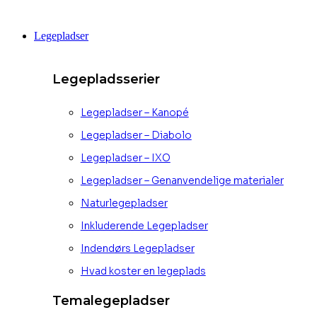
Videre
til
Legepladser
indhold
Legepladsserier
Legepladser – Kanopé
Legepladser – Diabolo
Legepladser – IXO
Legepladser – Genanvendelige materialer
Naturlegepladser
Inkluderende Legepladser
Indendørs Legepladser
Hvad koster en legeplads
Temalegepladser