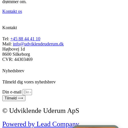
drømmer om.
Kontakt os
Kontakt
Tel:
+45 88 44 41 10
Mail:
info@udviklendeuderum.dk
Højbovej 1d
8600 Silkeborg
CVR: 44303469
Nyhedsbrev
Tilmeld dig vores nyhedsbrev
Din e-mail
Tilmeld ⟶
© Udviklende Uderum ApS
Powered by Lead Company