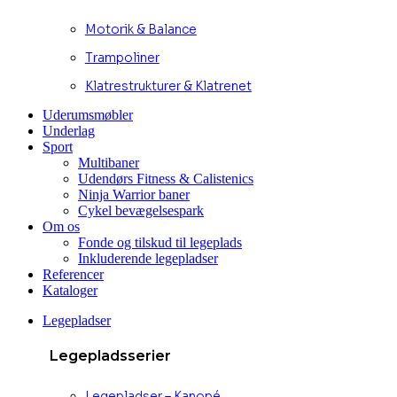
Motorik & Balance
Trampoliner
Klatrestrukturer & Klatrenet
Uderumsmøbler
Underlag
Sport
Multibaner
Udendørs Fitness & Calistenics
Ninja Warrior baner
Cykel bevægelsespark
Om os
Fonde og tilskud til legeplads
Inkluderende legepladser
Referencer
Kataloger
Legepladser
Legepladsserier
Legepladser – Kanopé