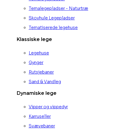
Temalegepladser - Naturtræ
Skovhule Legepladser
Tematiserede legehuse
Klassiske lege
Legehuse
Gynger
Rutsjebaner
Sand & Vandleg
Dynamiske lege
Vipper og vippedyr
Karruseller
Svævebaner