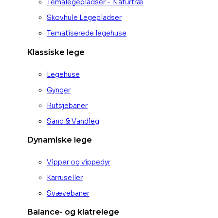
Temalegepladser - Naturtræ
Skovhule Legepladser
Tematiserede legehuse
Klassiske lege
Legehuse
Gynger
Rutsjebaner
Sand & Vandleg
Dynamiske lege
Vipper og vippedyr
Karruseller
Svævebaner
Balance- og klatrelege