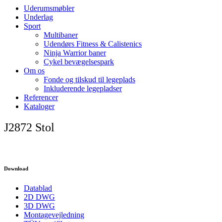
Uderumsmøbler
Underlag
Sport
Multibaner
Udendørs Fitness & Calistenics
Ninja Warrior baner
Cykel bevægelsespark
Om os
Fonde og tilskud til legeplads
Inkluderende legepladser
Referencer
Kataloger
J2872 Stol
Download
Datablad
2D DWG
3D DWG
Montagevejledning