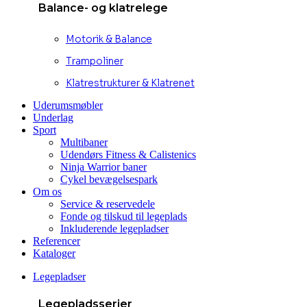
Balance- og klatrelege
Motorik & Balance
Trampoliner
Klatrestrukturer & Klatrenet
Uderumsmøbler
Underlag
Sport
Multibaner
Udendørs Fitness & Calistenics
Ninja Warrior baner
Cykel bevægelsespark
Om os
Service & reservedele
Fonde og tilskud til legeplads
Inkluderende legepladser
Referencer
Kataloger
Legepladser
Legepladsserier