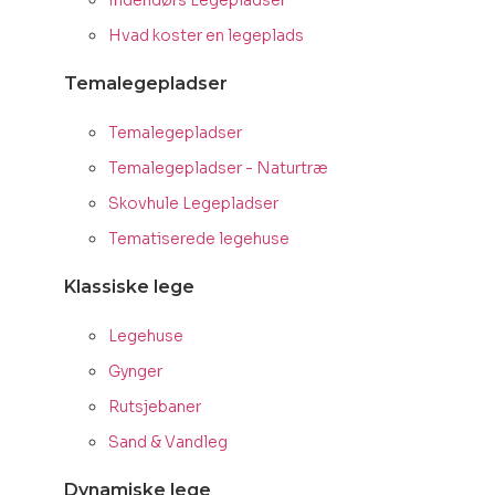
Indendørs Legepladser
Hvad koster en legeplads
Temalegepladser
Temalegepladser
Temalegepladser - Naturtræ
Skovhule Legepladser
Tematiserede legehuse
Klassiske lege
Legehuse
Gynger
Rutsjebaner
Sand & Vandleg
Dynamiske lege