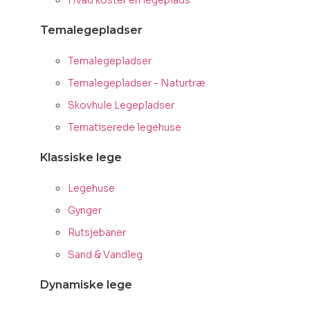
Hvad koster en legeplads
Temalegepladser
Temalegepladser
Temalegepladser - Naturtræ
Skovhule Legepladser
Tematiserede legehuse
Klassiske lege
Legehuse
Gynger
Rutsjebaner
Sand & Vandleg
Dynamiske lege