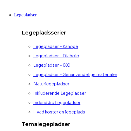
Videre
til
Legepladser
indhold
Legepladsserier
Legepladser – Kanopé
Legepladser – Diabolo
Legepladser – IXO
Legepladser – Genanvendelige materialer
Naturlegepladser
Inkluderende Legepladser
Indendørs Legepladser
Hvad koster en legeplads
Temalegepladser