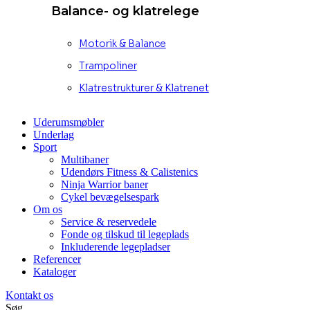
Balance- og klatrelege
Motorik & Balance
Trampoliner
Klatrestrukturer & Klatrenet
Uderumsmøbler
Underlag
Sport
Multibaner
Udendørs Fitness & Calistenics
Ninja Warrior baner
Cykel bevægelsespark
Om os
Service & reservedele
Fonde og tilskud til legeplads
Inkluderende legepladser
Referencer
Kataloger
Kontakt os
Søg