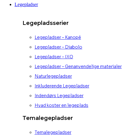
Legepladser
Legepladsserier
Legepladser – Kanopé
Legepladser – Diabolo
Legepladser – IXO
Legepladser – Genanvendelige materialer
Naturlegepladser
Inkluderende Legepladser
Indendørs Legepladser
Hvad koster en legeplads
Temalegepladser
Temalegepladser