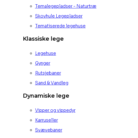
Temalegepladser - Naturtræ
Skovhule Legepladser
Tematiserede legehuse
Klassiske lege
Legehuse
Gynger
Rutsjebaner
Sand & Vandleg
Dynamiske lege
Vipper og vippedyr
Karruseller
Svævebaner