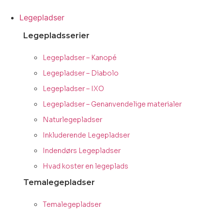
Videre
til
Legepladser
indhold
Legepladsserier
Legepladser – Kanopé
Legepladser – Diabolo
Legepladser – IXO
Legepladser – Genanvendelige materialer
Naturlegepladser
Inkluderende Legepladser
Indendørs Legepladser
Hvad koster en legeplads
Temalegepladser
Temalegepladser