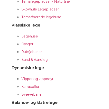
Temalegepladser - Naturtræ
Skovhule Legepladser
Tematiserede legehuse
Klassiske lege
Legehuse
Gynger
Rutsjebaner
Sand & Vandleg
Dynamiske lege
Vipper og vippedyr
Karruseller
Svævebaner
Balance- og klatrelege