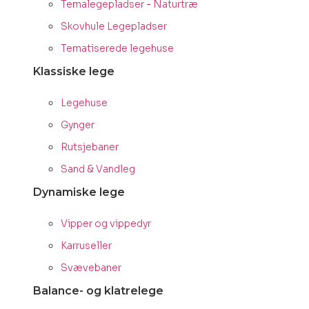
Temalegepladser - Naturtræ
Skovhule Legepladser
Tematiserede legehuse
Klassiske lege
Legehuse
Gynger
Rutsjebaner
Sand & Vandleg
Dynamiske lege
Vipper og vippedyr
Karruseller
Svævebaner
Balance- og klatrelege