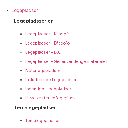
Videre
til
Legepladser
indhold
Legepladsserier
Legepladser – Kanopé
Legepladser – Diabolo
Legepladser – IXO
Legepladser – Genanvendelige materialer
Naturlegepladser
Inkluderende Legepladser
Indendørs Legepladser
Hvad koster en legeplads
Temalegepladser
Temalegepladser