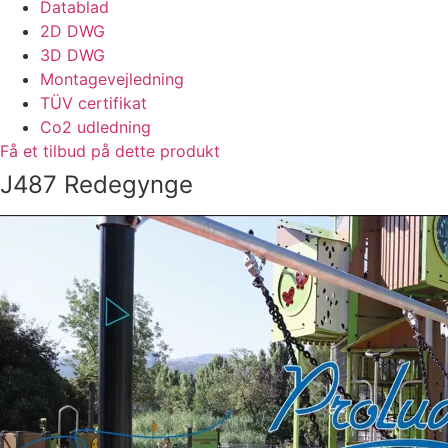
Datablad
2D DWG
3D DWG
Montagevejledning
TÜV certifikat
Co2 udledning
Få et tilbud på dette produkt
J487 Redegynge