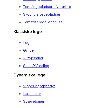
Temalegepladser - Naturtræ
Skovhule Legepladser
Tematiserede legehuse
Klassiske lege
Legehuse
Gynger
Rutsjebaner
Sand & Vandleg
Dynamiske lege
Vipper og vippedyr
Karruseller
Svævebaner