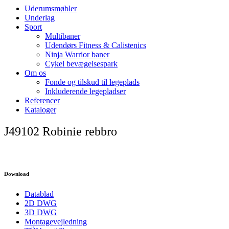
Uderumsmøbler
Underlag
Sport
Multibaner
Udendørs Fitness & Calistenics
Ninja Warrior baner
Cykel bevægelsespark
Om os
Fonde og tilskud til legeplads
Inkluderende legepladser
Referencer
Kataloger
J49102 Robinie rebbro
Download
Datablad
2D DWG
3D DWG
Montagevejledning