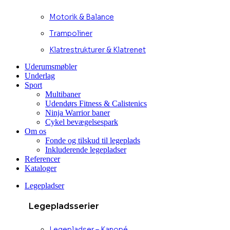
Motorik & Balance
Trampoliner
Klatrestrukturer & Klatrenet
Uderumsmøbler
Underlag
Sport
Multibaner
Udendørs Fitness & Calistenics
Ninja Warrior baner
Cykel bevægelsespark
Om os
Fonde og tilskud til legeplads
Inkluderende legepladser
Referencer
Kataloger
Legepladser
Legepladsserier
Legepladser – Kanopé