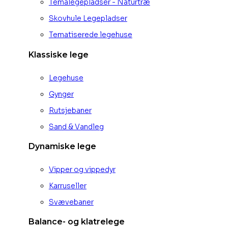
Temalegepladser - Naturtræ
Skovhule Legepladser
Tematiserede legehuse
Klassiske lege
Legehuse
Gynger
Rutsjebaner
Sand & Vandleg
Dynamiske lege
Vipper og vippedyr
Karruseller
Svævebaner
Balance- og klatrelege