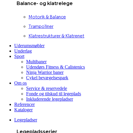
Balance- og klatrelege
Motorik & Balance
Trampoliner
Klatrestrukturer & Klatrenet
Uderumsmøbler
Underlag
Sport
Multibaner
Udendørs Fitness & Calistenics
Ninja Warrior baner
Cykel bevægelsespark
Om os
Service & reservedele
Fonde og tilskud til legeplads
Inkluderende legepladser
Referencer
Kataloger
Legepladser
Legepladsserier