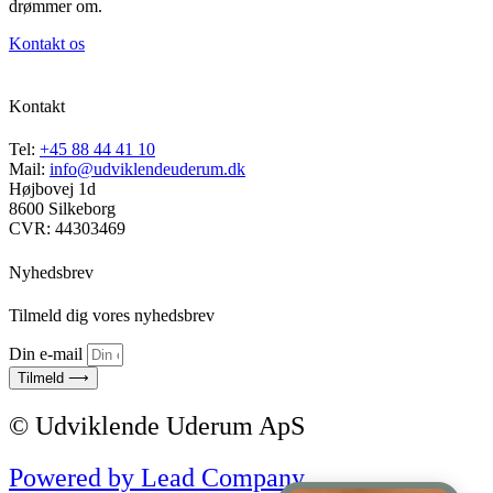
drømmer om.
Kontakt os
Kontakt
Tel:
+45 88 44 41 10
Mail:
info@udviklendeuderum.dk
Højbovej 1d
8600 Silkeborg
CVR: 44303469
Nyhedsbrev
Tilmeld dig vores nyhedsbrev
Din e-mail
Tilmeld ⟶
© Udviklende Uderum ApS
Powered by Lead Company