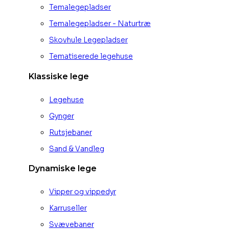
Temalegepladser
Temalegepladser - Naturtræ
Skovhule Legepladser
Tematiserede legehuse
Klassiske lege
Legehuse
Gynger
Rutsjebaner
Sand & Vandleg
Dynamiske lege
Vipper og vippedyr
Karruseller
Svævebaner