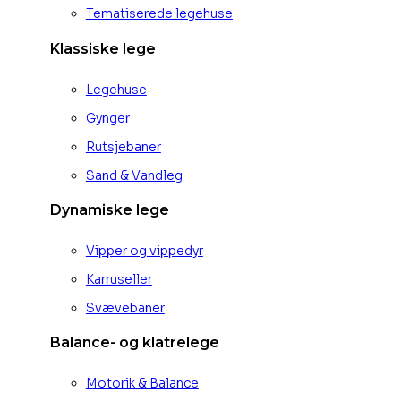
Tematiserede legehuse
Klassiske lege
Legehuse
Gynger
Rutsjebaner
Sand & Vandleg
Dynamiske lege
Vipper og vippedyr
Karruseller
Svævebaner
Balance- og klatrelege
Motorik & Balance