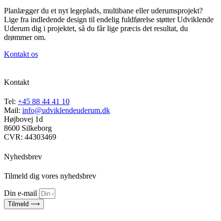
Planlægger du et nyt legeplads, multibane eller uderumsprojekt?
Lige fra indledende design til endelig fuldførelse støtter Udviklende
Uderum dig i projektet, så du får lige præcis det resultat, du
drømmer om.
Kontakt os
Kontakt
Tel:
+45 88 44 41 10
Mail:
info@udviklendeuderum.dk
Højbovej 1d
8600 Silkeborg
CVR: 44303469
Nyhedsbrev
Tilmeld dig vores nyhedsbrev
Din e-mail
Tilmeld ⟶