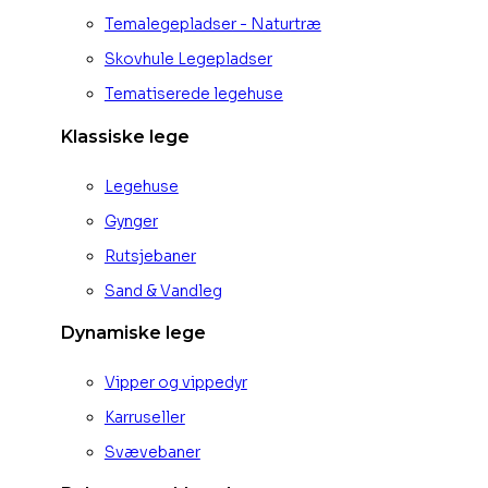
Temalegepladser - Naturtræ
Skovhule Legepladser
Tematiserede legehuse
Klassiske lege
Legehuse
Gynger
Rutsjebaner
Sand & Vandleg
Dynamiske lege
Vipper og vippedyr
Karruseller
Svævebaner