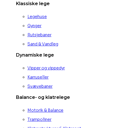
Klassiske lege
Legehuse
Gynger
Rutsjebaner
Sand & Vandleg
Dynamiske lege
Vipper og vippedyr
Karruseller
Svævebaner
Balance- og klatrelege
Motorik & Balance
Trampoliner