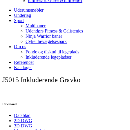
Klatrestrukturer & Klatrenet
Uderumsmøbler
Underlag
Sport
Multibaner
Udendørs Fitness & Calistenics
Ninja Warrior baner
Cykel bevægelsespark
Om os
Fonde og tilskud til legeplads
Inkluderende legepladser
Referencer
Kataloger
J5015 Inkluderende Gravko
Download
Datablad
2D DWG
3D DWG